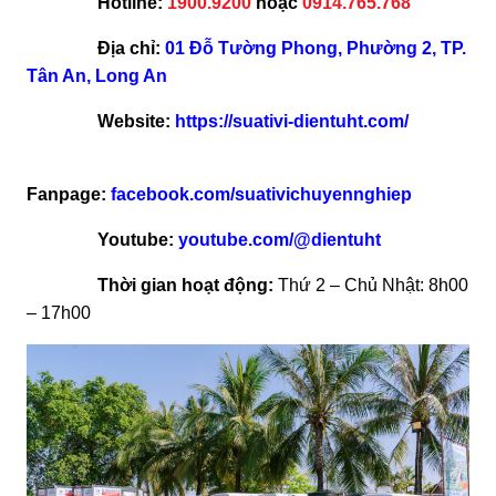
Hotline:
1900.9200
hoặc
0914.765.768
Địa chỉ:
01 Đỗ Tường Phong, Phường 2, TP.
Tân An, Long An
Website:
https://suativi-dientuht.com/
Fanpage:
facebook.com/suativichuyennghiep
Youtube:
youtube.com/@dientuht
Thời gian hoạt động:
Thứ 2 – Chủ Nhật: 8h00
– 17h00