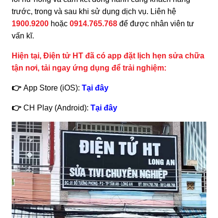
trước, trong và sau khi sử dụng dịch vụ. Liên hệ
1900.9200
hoặc
0914.765.768
để được nhân viên tư
vấn kĩ.
Hiện tại, Điện tử HT đã có app đặt lịch hẹn sửa chữa
tận nơi, tải ngay ứng dụng để trải nghiệm:
👉
App Store (iOS):
Tại đây
👉
CH Play (Android):
Tại đây