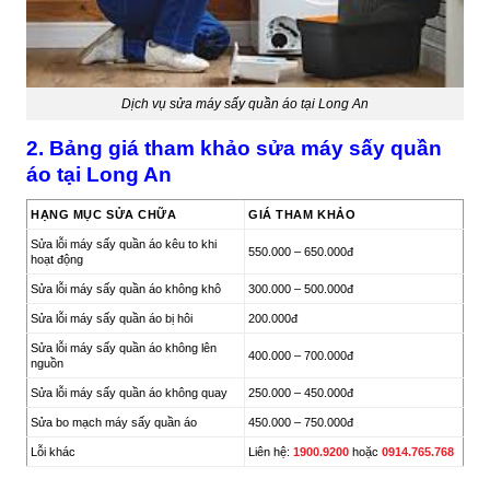
Dịch vụ sửa máy sấy quần áo tại Long An
2. Bảng giá tham khảo sửa máy sấy quần
áo tại Long An
HẠNG MỤC SỬA CHỮA
GIÁ THAM KHẢO
Sửa lỗi máy sấy quần áo kêu to khi
550.000 – 650.000đ
hoạt động
Sửa lỗi máy sấy quần áo không khô
300.000 – 500.000đ
Sửa lỗi máy sấy quần áo bị hôi
200.000đ
Sửa lỗi máy sấy quần áo không lên
400.000 – 700.000đ
nguồn
Sửa lỗi máy sấy quần áo không quay
250.000 – 450.000đ
Sửa bo mạch máy sấy quần áo
450.000 – 750.000đ
Lỗi khác
Liên hệ:
1900.9200
hoặc
0914.765.768