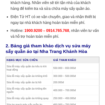
khách hàng. Nhân viên sẽ tới tận nhà của khách
hàng để kiểm tra và sửa chữa máy sấy quần áo.
Điện Tử HT có xe vận chuyển, giao và nhận thiết bị
ngay tại nhà khách hàng hoàn toàn miễn phí.
Hotline:
1900.9200 – 0914.765.768
, nhân viên tư vấn
và hỗ trợ hoàn toàn miễn phí.
2. Bảng giá tham khảo dịch vụ sửa máy
sấy quần áo tại Nha Trang Khánh Hòa
HẠNG MỤC SỬA CHỮA
GIÁ THAM KHẢO
Sửa lỗi máy sấy quần áo kêu to khi
550.000 – 650.000đ
hoạt động
Sửa lỗi máy sấy quần áo không khô
300.000 – 500.000đ
Sửa lỗi máy sấy quần áo bị hôi
200.000đ
Sửa lỗi máy sấy quần áo không lên
400.000 – 700.000đ
nguồn
Sửa lỗi máy sấy quần áo không quay
250.000 – 450.000đ
Sửa bo mạch máy sấy quần áo
450.000 – 750.000đ