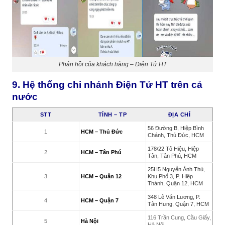
Phản hồi của khách hàng – Điện Tử HT
9. Hệ thống chi nhánh Điện Tử HT trên cả
nước
STT
TỈNH – TP
ĐỊA CHỈ
56 Đường B, Hiệp Bình
1
HCM – Thủ Đức
Chánh, Thủ Đức, HCM
178/22 Tô Hiệu, Hiệp
2
HCM – Tân Phú
Tân, Tân Phú, HCM
25H5 Nguyễn Ảnh Thủ,
3
HCM – Quận 12
Khu Phố 3, P. Hiệp
Thành, Quận 12, HCM
348 Lê Văn Lương, P.
4
HCM – Quận 7
Tân Hưng, Quận 7, HCM
116 Trần Cung, Cầu Giấy,
5
Hà Nội
Hà Nội