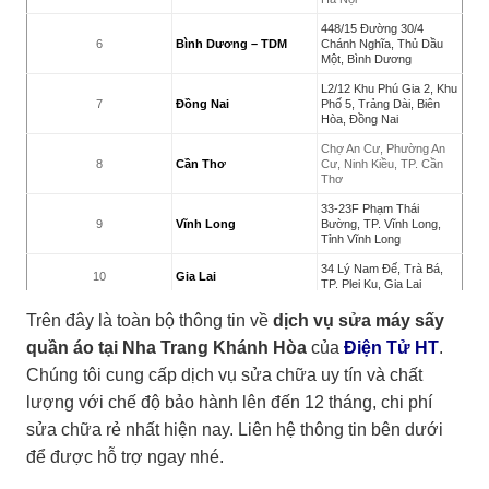
448/15 Đường 30/4
6
Bình Dương – TDM
Chánh Nghĩa, Thủ Dầu
Một, Bình Dương
L2/12 Khu Phú Gia 2, Khu
7
Đồng Nai
Phố 5, Trảng Dài, Biên
Hòa, Đồng Nai
Chợ An Cư, Phường An
8
Cần Thơ
Cư, Ninh Kiều, TP. Cần
Thơ
33-23F Phạm Thái
9
Vĩnh Long
Bường, TP. Vĩnh Long,
Tỉnh Vĩnh Long
34 Lý Nam Đế, Trà Bá,
10
Gia Lai
TP. Plei Ku, Gia Lai
132/10 Nguyễn Tri
Trên đây là toàn bộ thông tin về
dịch vụ sửa máy sấy
Phương, Phường 7, TP.
11
Vũng Tàu
Vũng Tàu, Bà Rịa Vũng
quần áo tại Nha Trang Khánh Hòa
của
Điện Tử HT
.
Tàu
Chúng tôi cung cấp dịch vụ sửa chữa uy tín và chất
51 Chu Văn An, P.Mỹ
lượng với chế độ bảo hành lên đến 12 tháng, chi phí
12
An Giang
Long, TP. Long Xuyên, An
Giang
sửa chữa rẻ nhất hiện nay. Liên hệ thông tin bên dưới
1488 Đường 23/10, Vĩnh
để được hỗ trợ ngay nhé.
13
Nha Trang
Trung, TP. Nha Trang,
Khánh Hòa