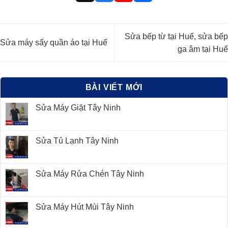
Thành, TP. Tây Ninh
10 Đặng Ngọc Cầu, KĐT
23
Nam Định
Hòa Vượng, P. Lộc
Vượng, TP. Nam Định
Sửa bếp từ tại Huế, sửa bếp
Sửa máy sấy quần áo tại Huế
766 Lương Ngọc Quyến,
ga âm tại Huế
24
Thái Nguyên
Tổ 8, P. Đồng Quang, TP.
Thái Nguyên
BÀI VIẾT MỚI
Sửa Máy Giặt Tây Ninh
Sửa Tủ Lạnh Tây Ninh
Sửa Máy Rửa Chén Tây Ninh
Sửa Máy Hút Mùi Tây Ninh