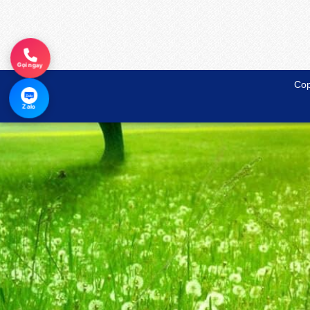
Gọi ngay
Cop
Zalo
Zalo