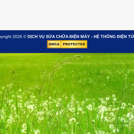
yright 2026 ©
DỊCH VỤ SỬA CHỮA ĐIỆN MÁY - HỆ THỐNG ĐIỆN TỬ