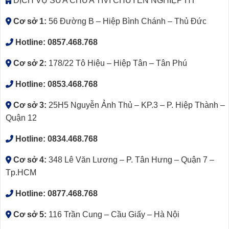
DỊCH VỤ SỬA CHỮA TIVI CHUYÊN NGHIỆP HT
Cơ sở 1:
56 Đường B – Hiệp Bình Chánh – Thủ Đức
Hotline:
0857.468.768
Cơ sở 2:
178/22 Tô Hiệu – Hiệp Tân – Tân Phú
Hotline:
0853.468.768
Cơ sở 3:
25H5 Nguyễn Ảnh Thủ – KP.3 – P. Hiệp Thành –
Quận 12
Hotline:
0834.468.768
Cơ sở 4:
348 Lê Văn Lương – P. Tân Hưng – Quận 7 –
Tp.HCM
Hotline:
0877.468.768
Cơ sở 5:
116 Trần Cung – Cầu Giấy – Hà Nội