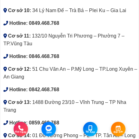
Cơ sở 10:
34 Lý Nam Đế – Trà Bá – Plei Ku – Gia Lai
Hotline:
0849.468.768
Cơ sở 11:
132/10 Nguyễn Tri Phương – Phường 7 –
TP.Vũng Tàu
Hotline:
0846.468.768
Cơ sở 12:
51 Chu Văn An – P.Mỹ Long – TP.Long Xuyên –
An Giang
Hotline:
0842.468.768
Cơ sở 13:
1488 Đường 23/10 – Vĩnh Trung – TP Nha
Trang
Hotline:
0859.468.768
Zalo
Gọi ngay
Tải App
Đặt lịch
Zalo
Cơ sở 14:
01 Đỗ Tường Phong – P2 – TP. Tân An – Long