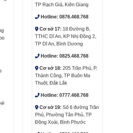
TP Rạch Giá, Kiên Giang
Hotline:
0876.468.768
Cơ sở 17:
18 Đường B,
ng
TTHC Dĩ An, KP Nhị Đồng 2,
 bo
TP Dĩ An, Bình Dương
Hotline:
0825.468.768
Cơ sở 18:
205 Trần Phú, P.
p
Thành Công, TP Buôn Ma
Thuột, Đắk Lắk
Hotline:
0777.468.768
oại
Cơ sở 19:
Số 6 đường Trần
Phú, Phường Tân Phú, TP
Đồng Xoài, Bình Phước