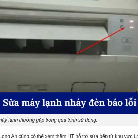
máy lạnh thường gặp trong quá trình sử dụng.
ại Long An cũng có thể xem thêm
HT hỗ trợ sửa bếp từ khu vực L