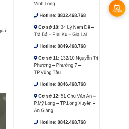
Vĩnh Long
Đặt lịch
Hotline:
0832.468.768
Cơ sở 10:
34 Lý Nam Đế –
quá
Trà Bá – Plei Ku – Gia Lai
c
Hotline:
0849.468.768
Cơ sở 11:
132/10 Nguyễn Tri
Phương – Phường 7 –
TP.Vũng Tàu
Hotline:
0846.468.768
Cơ sở 12:
51 Chu Văn An –
P.Mỹ Long – TP.Long Xuyên –
An Giang
Hotline:
0842.468.768