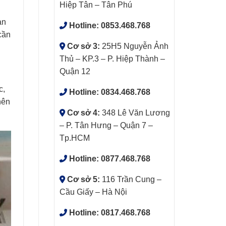
Hiệp Tân – Tân Phú
an
Hotline:
0853.468.768
cần
Cơ sở 3:
25H5 Nguyễn Ảnh
Thủ – KP.3 – P. Hiệp Thành –
Quận 12
c,
Hotline:
0834.468.768
nên
Cơ sở 4:
348 Lê Văn Lương
– P. Tân Hưng – Quận 7 –
Tp.HCM
Hotline:
0877.468.768
Cơ sở 5:
116 Trần Cung –
Cầu Giấy – Hà Nội
Hotline:
0817.468.768