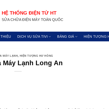
HỆ THỐNG ĐIỆN TỬ HT
SỬA CHỮA ĐIỆN MÁY TOÀN QUỐC
 THIỆU
DỊCH VỤ SỬA TIVI
BẢNG GIÁ
HIỆN TƯỢNG 
ỬA MÁY LẠNH
,
HIỆN TƯỢNG HƯ HỎNG
 Máy Lạnh Long An