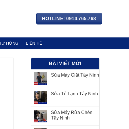
HOTLINE: 0914.765.768
HƯ HỎNG
LIÊN HỆ
BÀI VIẾT MỚI
Sửa Máy Giặt Tây Ninh
Sửa Tủ Lạnh Tây Ninh
Sửa Máy Rửa Chén
Tây Ninh