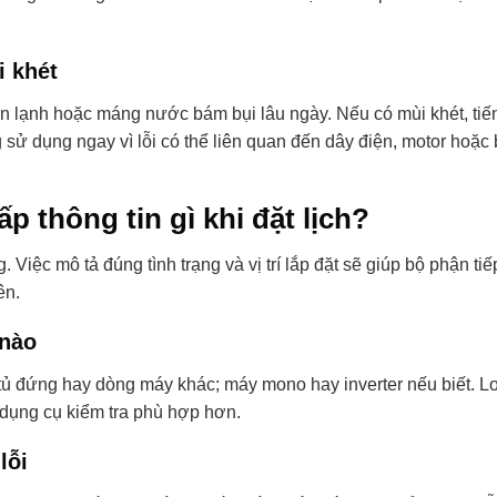
i khét
àn lạnh hoặc máng nước bám bụi lâu ngày. Nếu có mùi khét, tiế
sử dụng ngay vì lỗi có thể liên quan đến dây điện, motor hoặc
 thông tin gì khi đặt lịch?
 Việc mô tả đúng tình trạng và vị trí lắp đặt sẽ giúp bộ phận tiế
ên.
 nào
 tủ đứng hay dòng máy khác; máy mono hay inverter nếu biết. L
 dụng cụ kiểm tra phù hợp hơn.
lỗi