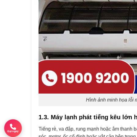
Hình ảnh minh họa lỗi 
1.3. Máy lạnh phát tiếng kêu lớn
Tiếng rè, va đập, rung mạnh hoặc âm thanh bấ
Gọi ngay
sóc, motor, ốc cố định hoặc vật cản bên tron