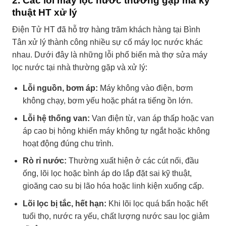
2. Các lỗi máy lọc nước thường gặp mà kỹ
thuật HT xử lý
Điện Tử HT đã hỗ trợ hàng trăm khách hàng tại Bình
Tân xử lý thành công nhiều sự cố máy lọc nước khác
nhau. Dưới đây là những lỗi phổ biến mà thợ sửa máy
lọc nước tại nhà thường gặp và xử lý:
Lỗi nguồn, bơm áp:
Máy không vào điện, bơm
không chạy, bơm yếu hoặc phát ra tiếng ồn lớn.
Lỗi hệ thống van:
Van điện từ, van áp thấp hoặc van
áp cao bị hỏng khiến máy không tự ngắt hoặc không
hoạt động đúng chu trình.
Rò rỉ nước:
Thường xuất hiện ở các cút nối, đầu
ống, lõi lọc hoặc bình áp do lắp đặt sai kỹ thuật,
gioăng cao su bị lão hóa hoặc linh kiện xuống cấp.
Lõi lọc bị tắc, hết hạn:
Khi lõi lọc quá bẩn hoặc hết
tuổi thọ, nước ra yếu, chất lượng nước sau lọc giảm