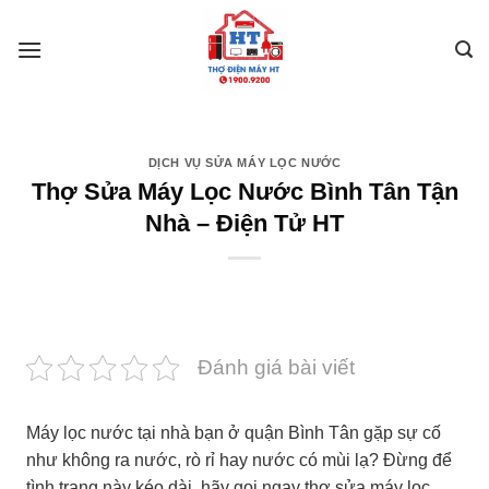
Skip
to
content
DỊCH VỤ SỬA MÁY LỌC NƯỚC
Thợ Sửa Máy Lọc Nước Bình Tân Tận
Nhà – Điện Tử HT
Đánh giá bài viết
Máy lọc nước tại nhà bạn ở quận Bình Tân gặp sự cố
như không ra nước, rò rỉ hay nước có mùi lạ? Đừng để
tình trạng này kéo dài, hãy gọi ngay thợ sửa máy lọc