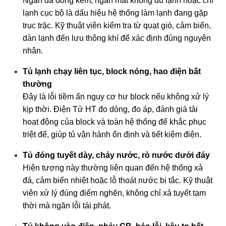
Ngăn đá đông kém, ngăn mát không đủ lạnh hoặc chỉ
lạnh cục bộ là dấu hiệu hệ thống làm lạnh đang gặp
trục trặc. Kỹ thuật viên kiểm tra từ quạt gió, cảm biến,
dàn lạnh đến lưu thông khí để xác định đúng nguyên
nhân.
Tủ lạnh chạy liên tục, block nóng, hao điện bất
thường
Đây là lỗi tiềm ẩn nguy cơ hư block nếu không xử lý
kịp thời. Điện Tử HT đo dòng, đo áp, đánh giá tải
hoạt động của block và toàn hệ thống để khắc phục
triệt để, giúp tủ vận hành ổn định và tiết kiệm điện.
Tủ đóng tuyết dày, chảy nước, rò nước dưới đáy
Hiện tượng này thường liên quan đến hệ thống xả
đá, cảm biến nhiệt hoặc lỗ thoát nước bị tắc. Kỹ thuật
viên xử lý đúng điểm nghẽn, không chỉ xả tuyết tạm
thời mà ngăn lỗi tái phát.