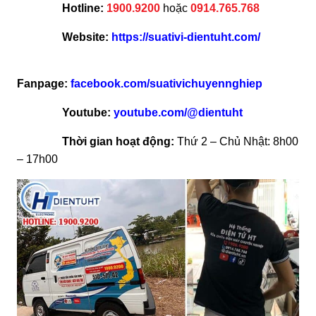
Hotline:
1900.9200
hoặc
0914.765.768
Website:
https://suativi-dientuht.com/
Fanpage:
facebook.com/suativichuyennghiep
Youtube:
youtube.com/@dientuht
Thời gian hoạt động:
Thứ 2 – Chủ Nhật: 8h00
– 17h00