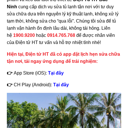
Ninh
cung cấp dịch vụ sửa tủ lạnh tận nơi với tư duy
sửa chữa dựa trên nguyên lý kỹ thuật lạnh, không xử lý
tạm thời, không sửa cho “qua lỗi”. Chúng tôi sửa để tủ
lạnh vận hành ổn định lâu dài, không tái hỏng. Liên
hệ
1900.9200
hoặc
0914.765.768
để được nhân viên
của Điện tử HT tư vấn và hỗ trợ nhiệt tình nhé!
Hiện tại, Điện tử HT đã có app đặt lịch hẹn sửa chữa
tận nơi, tải ngay ứng dụng để trải nghiệm:
👉
App Store (iOS):
Tại đây
👉
CH Play (Android):
Tại đây