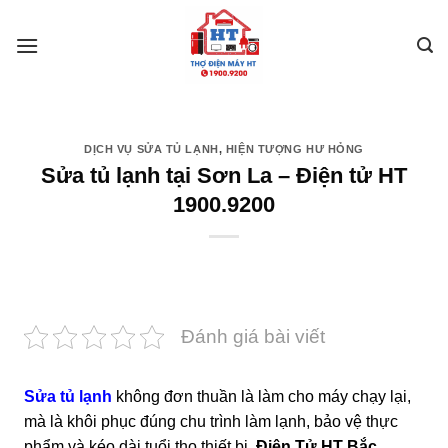
Skip
to
content
DỊCH VỤ SỬA TỦ LẠNH
,
HIỆN TƯỢNG HƯ HỎNG
Sửa tủ lạnh tại Sơn La – Điện tử HT
1900.9200
Đánh giá bài viết
Sửa tủ lạnh
không đơn thuần là làm cho máy chạy lại,
mà là khôi phục đúng chu trình làm lạnh, bảo vệ thực
phẩm và kéo dài tuổi thọ thiết bị.
Điện Tử HT Bắc