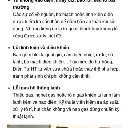
Tủ không vào điện, nhảy CB, báo lỗi, kêu to bất
thường
Các sự cố về nguồn, bo mạch hoặc linh kiện điện
được kiểm tra cẩn thận để đảm bảo an toàn khi sử
dụng. Những tiếng ồn lạ từ quạt, block hay khung tủ
cũng được xử lý triệt để.
Lỗi linh kiện và điều khiển
Bao gồm block, quạt gió, cảm biến nhiệt, rơ-le, sò
lạnh, bo mạch điều khiển… Tùy mức độ hư hỏng,
Điện Tử HT tư vấn sửa chữa hoặc thay thế phù hợp,
tránh phát sinh chi phí không cần thiết.
Lỗi gas hệ thống lạnh
Thiếu gas, nghẹt gas hoặc rò rỉ gas khiến tủ lạnh làm
lạnh kém và hao điện. Kỹ thuật viên kiểm tra áp suất,
xử lý rò rỉ, hút chân không và nạp gas đúng chuẩn kỹ
thuật lạnh.