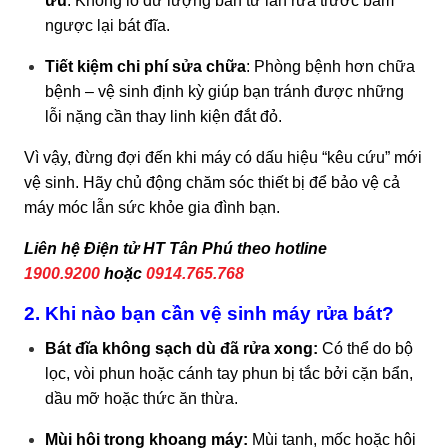
ưu
: Không lo dư lượng bẩn từ lần rửa trước bám
ngược lại bát đĩa.
Tiết kiệm chi phí sửa chữa
: Phòng bệnh hơn chữa
bệnh – vệ sinh định kỳ giúp bạn tránh được những
lỗi nặng cần thay linh kiện đắt đỏ.
Vì vậy, đừng đợi đến khi máy có dấu hiệu “kêu cứu” mới
vệ sinh. Hãy chủ động chăm sóc thiết bị để bảo vệ cả
máy móc lẫn sức khỏe gia đình bạn.
Liên hệ Điện tử HT Tân Phú theo hotline
1900.9200
hoặc
0914.765.768
2. Khi nào bạn cần vệ sinh máy rửa bát?
Bát đĩa không sạch dù đã rửa xong:
Có thể do bộ
lọc, vòi phun hoặc cánh tay phun bị tắc bởi cặn bẩn,
dầu mỡ hoặc thức ăn thừa.
Mùi hôi trong khoang máy:
Mùi tanh, mốc hoặc hôi