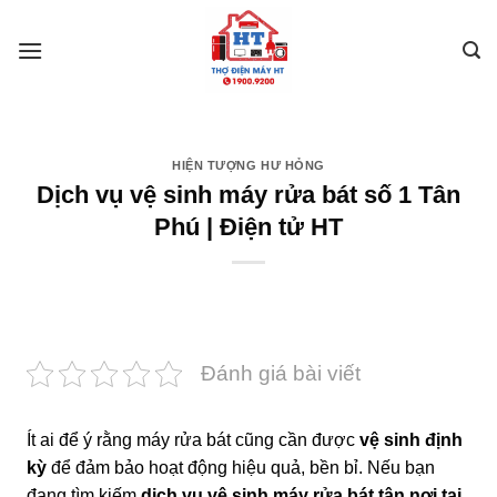
Skip
to
content
HIỆN TƯỢNG HƯ HỎNG
Dịch vụ vệ sinh máy rửa bát số 1 Tân
Phú | Điện tử HT
Đánh giá bài viết
Ít ai để ý rằng máy rửa bát cũng cần được
vệ sinh định
kỳ
để đảm bảo hoạt động hiệu quả, bền bỉ. Nếu bạn
đang tìm kiếm
dịch vụ vệ sinh máy rửa bát tận nơi tại