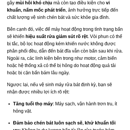
gây
mùi hôi khó chịu
mà còn tạo điều kiện cho
vi
khuẩn, nấm mốc phát triển
, ảnh hưởng trực tiếp đến
chất lượng vệ sinh chén bát và sức khỏe gia đình.
Bên cạnh đó, việc để máy hoạt động trong tình trạng bẩn
sẽ khiến
hiệu suất rửa giảm sút rõ rệt
. Vòi phun có thể
bị tắc, bộ lọc hoạt động kém khiến nước không được
phân phối đều, dẫn đến bát đĩa vẫn còn bẩn sau khi rửa.
Ngoài ra, các linh kiện bên trong như motor, cảm biến
hoặc hệ thống xả có thể bị hỏng do hoạt động quá tải
hoặc bị cặn bẩn bám lâu ngày.
Ngược lại, nếu vệ sinh máy rửa bát định kỳ, bạn sẽ
nhận được nhiều lợi ích rõ rệt:
Tăng tuổi thọ máy
: Máy sạch, vận hành trơn tru, ít
hỏng vặt.
Đảm bảo chén bát luôn sạch sẽ, khử khuẩn tối