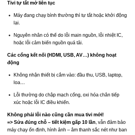
Tivi tự tắt mở liên tục
Máy đang chạy bình thường thì tự tắt hoặc khởi động
lại.
Nguyên nhân có thể do lỗi main nguồn, lỗi nhiệt IC,
hoặc lỗi cảm biến nguồn quá tải.
Các cổng kết nối (HDMI, USB, AV…) không hoạt
động
Không nhận thiết bị cắm vào: đầu thu, USB, laptop,
loa…
Lỗi thường do chập mạch cổng, oxi hóa chân tiếp
xúc hoặc lỗi IC điều khiển.
Không phải lỗi nào cũng cần mua tivi mới!
=> Sửa đúng chỗ – tiết kiệm gấp 10 lần
, vẫn đảm bảo
máy chạy ổn định, hình ảnh – âm thanh sắc nét như ban