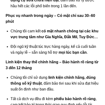
dụng cụ sửa chữa hiện đại
, đảm bảo xử lý được
hầu hết các lỗi phổ biến trong 1 lần đến.
Phục vụ nhanh trong ngày – Có mặt chỉ sau 30–60
phút
Chúng tôi cam kết
có mặt nhanh chóng tại các khu
vực trung tâm như Gia Nghĩa, Đắk Mil, Tuy Đức…
Đội ngũ kỹ thuật túc trực hàng ngày, kể cả cuối tuần
và ngày lễ – sẵn sàng hỗ trợ
mọi lúc bạn cần
.
Linh kiện thay thế chính hãng – Bảo hành rõ ràng từ
3 đến 12 tháng
Chúng tôi chỉ sử dụng
linh kiện chính hãng, đúng
thông số kỹ thuật
, đảm bảo tivi sau khi sửa đạt hiệu
suất ổn định như ban đầu.
Tất cả dịch vụ đều đi kèm
phiếu bảo hành rõ ràng
,
cam kết bảo trì trong thời gian quy định nếu lỗi tái