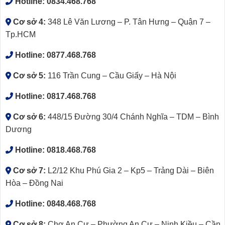
Hotline:
0834.468.768
Cơ sở 4:
348 Lê Văn Lương – P. Tân Hưng – Quận 7 –
Tp.HCM
Hotline:
0877.468.768
Cơ sở 5:
116 Trần Cung – Cầu Giấy – Hà Nội
Hotline:
0817.468.768
Cơ sở 6:
448/15 Đường 30/4 Chánh Nghĩa – TDM – Bình
Dương
Hotline:
0818.468.768
Cơ sở 7:
L2/12 Khu Phú Gia 2 – Kp5 – Trảng Dài – Biên
Hòa – Đồng Nai
Hotline:
0848.468.768
Cơ sở 8:
Chợ An Cư – Phường An Cư – Ninh Kiều – Cần