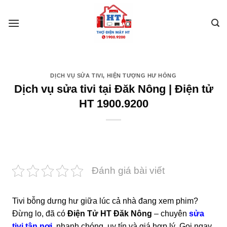
Skip
to
content
DỊCH VỤ SỬA TIVI
,
HIỆN TƯỢNG HƯ HỎNG
Dịch vụ sửa tivi tại Đăk Nông | Điện tử
HT 1900.9200
Đánh giá bài viết
Tivi bỗng dưng hư giữa lúc cả nhà đang xem phim?
Đừng lo, đã có
Điện Tử HT Đăk Nông
– chuyên
sửa
tivi tận nơi
, nhanh chóng, uy tín và giá hợp lý. Gọi ngay