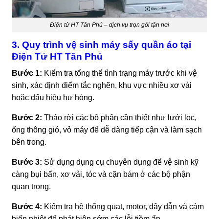
Điện tử HT Tân Phú – dịch vụ trọn gói tận nơi
3. Quy trình vệ sinh máy sấy quần áo tại
Điện Tử HT Tân Phú
Bước 1:
Kiểm tra tổng thể tình trạng máy trước khi vệ
sinh, xác định điểm tắc nghẽn, khu vực nhiều xơ vải
hoặc dấu hiệu hư hỏng.
Bước 2:
Tháo rời các bộ phận cần thiết như lưới lọc,
ống thông gió, vỏ máy để dễ dàng tiếp cận và làm sạch
bên trong.
Bước 3:
Sử dụng dụng cụ chuyên dụng để vệ sinh kỹ
càng bụi bẩn, xơ vải, tóc và cặn bám ở các bộ phận
quan trọng.
Bước 4:
Kiểm tra hệ thống quạt, motor, dây dẫn và cảm
biến nhiệt để phát hiện sớm các lỗi tiềm ẩn.