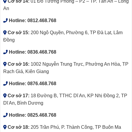
Cơ sở 14:
01 Đỗ Tường Phong – P2 – TP. Tân An – Long
An
Hotline:
0812.468.768
Cơ sở 15:
200 Ngô Quyền, Phường 6, TP Đà Lạt, Lâm
Đồng
Hotline:
0836.468.768
Cơ sở 16:
1002 Nguyễn Trung Trực, Phường An Hòa, TP
Rạch Giá, Kiên Giang
Hotline:
0876.468.768
Cơ sở 17:
18 Đường B, TTHC Dĩ An, KP Nhị Đồng 2, TP
Dĩ An, Bình Dương
Hotline:
0825.468.768
Cơ sở 18:
205 Trần Phú, P. Thành Công, TP Buôn Ma