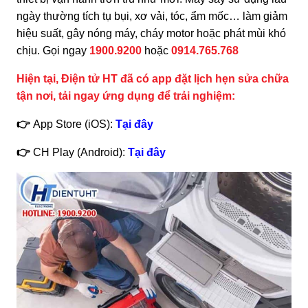
ngày thường tích tụ bụi, xơ vải, tóc, ẩm mốc… làm giảm
hiệu suất, gây nóng máy, cháy motor hoặc phát mùi khó
chịu. Gọi ngay
1900.9200
hoặc
0914.765.768
Hiện tại, Điện tử HT đã có app đặt lịch hẹn sửa chữa
tận nơi, tải ngay ứng dụng để trải nghiệm:
👉
App Store (iOS):
Tại đây
👉
CH Play (Android):
Tại đây