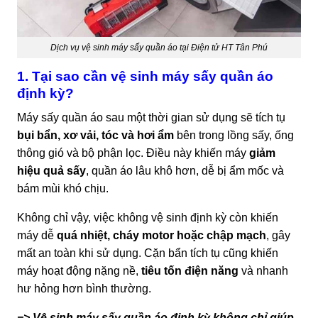
Dịch vụ vệ sinh máy sấy quần áo tại Điện tử HT Tân Phú
1. Tại sao cần vệ sinh máy sấy quần áo
định kỳ?
Máy sấy quần áo sau một thời gian sử dụng sẽ tích tụ
bụi bẩn, xơ vải, tóc và hơi ẩm
bên trong lồng sấy, ống
thông gió và bộ phận lọc. Điều này khiến máy
giảm
hiệu quả sấy
, quần áo lâu khô hơn, dễ bị ẩm mốc và
bám mùi khó chịu.
Không chỉ vậy, việc không vệ sinh định kỳ còn khiến
máy dễ
quá nhiệt, cháy motor hoặc chập mạch
, gây
mất an toàn khi sử dụng. Cặn bẩn tích tụ cũng khiến
máy hoạt động nặng nề,
tiêu tốn điện năng
và nhanh
hư hỏng hơn bình thường.
=> Vệ sinh máy sấy quần áo định kỳ không chỉ giúp