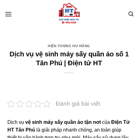
Skip
to
content
HIỆN TƯỢNG HƯ HỎNG
Dịch vụ vệ sinh máy sấy quần áo số 1
Tân Phú | Điện tử HT
Đánh giá bài viết
Dịch vụ
vệ sinh máy sấy quần áo tận nơi
của
Điện Tử
HT Tân Phú
là giải pháp nhanh chóng, an toàn giúp
thiết bị vận hành trơn tru như mới. Máy sấy sử dụng lâu