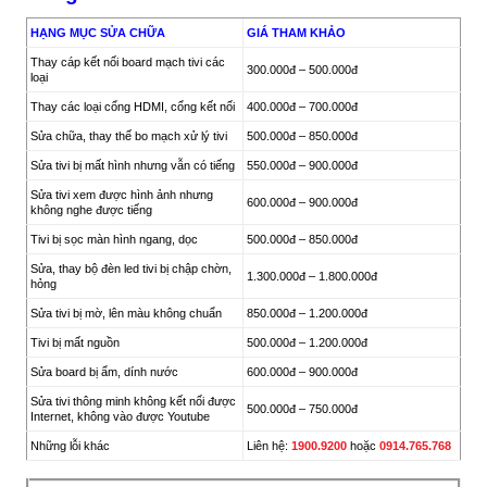
HẠNG MỤC SỬA CHỮA
GIÁ THAM KHẢO
Thay cáp kết nối board mạch tivi các
300.000đ – 500.000đ
loại
Thay các loại cổng HDMI, cổng kết nối
400.000đ – 700.000đ
Sửa chữa, thay thế bo mạch xử lý tivi
500.000đ – 850.000đ
Sửa tivi bị mất hình nhưng vẫn có tiếng
550.000đ – 900.000đ
Sửa tivi xem được hình ảnh nhưng
600.000đ – 900.000đ
không nghe được tiếng
Tivi bị sọc màn hình ngang, dọc
500.000đ – 850.000đ
Sửa, thay bộ đèn led tivi bị chập chờn,
1.300.000đ – 1.800.000đ
hỏng
Sửa tivi bị mờ, lên màu không chuẩn
850.000đ – 1.200.000đ
Tivi bị mất nguồn
500.000đ – 1.200.000đ
Sửa board bị ẩm, dính nước
600.000đ – 900.000đ
Sửa tivi thông minh không kết nối được
500.000đ – 750.000đ
Internet, không vào được Youtube
Những lỗi khác
Liên hệ:
1900.9200
hoặc
0914.765.768