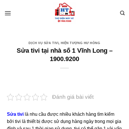
Skip
to
content
DỊCH VỤ SỬA TIVI
,
HIỆN TƯỢNG HƯ HỎNG
Sửa tivi tại nhà số 1 Vĩnh Long –
1900.9200
Đánh giá bài viết
Sửa tivi
là nhu cầu được nhiều khách hàng tìm kiếm
bởi tivi là thiết bị được sử dụng hàng ngày trong mọi gia
đình và sau 1 thời gian sử dụng, tivi có thể gặp 1 vài vấn