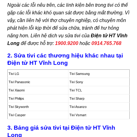
Ngoài các lỗi nêu trên, các linh kiện bên trong tivi có thể
gặp các lỗi khác khó quan sát được bằng mắt thường. Vì
vậy, cần liên hệ với thợ chuyên nghiệp, có chuyên môn
phát hiện lỗi kịp thời để sửa chữa, tránh để hư hỏng
nặng hơn. Liên hệ dịch vụ sửa tivi của
Điện tử HT Vĩnh
Long
để được hỗ trợ:
1900.9200
hoặc
0914.765.768
2. Sửa tivi các thương hiệu khác nhau tại
Điện tử HT Vĩnh Long
Tivi LG
Tivi Samsung
Tivi Panasonic
Tivi Sony
Tivi Xiaomi
Tivi TCL
Tivi Philips
Tivi Sharp
Tivi Skyworth
Tivi Asanzo
Tivi Casper
Tivi Vsmart
3. Bảng giá sửa tivi tại Điện tử HT Vĩnh
Long