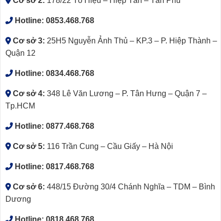
Cơ sở 2:
178/22 Tô Hiệu – Hiệp Tân – Tân Phú
Hotline:
0853.468.768
Cơ sở 3:
25H5 Nguyễn Ảnh Thủ – KP.3 – P. Hiệp Thành –
Quận 12
Hotline:
0834.468.768
Cơ sở 4:
348 Lê Văn Lương – P. Tân Hưng – Quận 7 –
Tp.HCM
Hotline:
0877.468.768
Cơ sở 5:
116 Trần Cung – Cầu Giấy – Hà Nội
Hotline:
0817.468.768
Cơ sở 6:
448/15 Đường 30/4 Chánh Nghĩa – TDM – Bình
Dương
Hotline:
0818.468.768