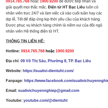
0914.765.768
hoặc
1900.9200
để được tiếp nhận và
giải quyết mọi thắc mắc.
Điện tử HT Bạc Liêu
luôn có
nhân viên trực 24/7 và làm việc cả vào cuối tuần hay các
dịp lễ, Tết để đáp ứng kịp thời yêu cầu của khách hàng.
Được phục vụ khách hàng chính là niềm vui của đội ngũ
nhân viên Hệ thống điện tử HT.
THÔNG TIN LIÊN HỆ:
Hotline:
0914.765.768
hoặc
1900.9200
Địa chỉ:
09 Võ Thị Sáu, Phường 8, TP. Bạc Liêu
Website:
https://suativi-dientuht.com/
Fanpage:
https://www.facebook.com/suativichuyennghi
Email:
suativichuyennghiep@gmail.com
Youtube:
youtube.com/@dientuht