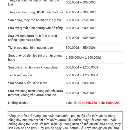
Thay cáp kết nối board mạch tivi các
300.000đ – 500.000đ
loại
Thay các loại cổng HDMI, cổng kết nối
400.000đ – 700.000đ
Sửa chữa, thay thế bo mạch xử lý tivi
500.000đ – 850.000đ
Sửa tivi bị mất hình nhưng vẫn có tiếng
550.000đ – 900.000đ
Sửa tivi xem được hình ảnh nhưng
600.000đ – 900.000đ
không nghe được tiếng
Tivi bị sọc màn hình ngang, dọc
500.000đ – 850.000đ
Sửa, thay bộ đèn led tivi bị chập chờn,
1.300.000đ – 1.800.000đ
hỏng
Sửa tivi bị mờ, lên màu không chuẩn
850.000đ – 1.200.000đ
Tivi bị mất nguồn
500.000đ – 1.200.000đ
Sửa board bị ẩm, dính nước
600.000đ – 900.000đ
Sửa tivi thông minh không kết nối được
500.000đ – 750.000đ
Internet, không vào được Youtube
Những lỗi khác
Liên hệ:
0914.765.768
hoặc
1900.9200
Bảng giá trên chỉ mang tính chất tham khảo, phụ thuộc vào mức độ hư hỏng
nặng hay nhẹ mà chi phí sửa chữa được điều chỉnh, thay đổi khác nhau. Với
những dòng tivi Sony đời mới, hiện đại, thông minh có thể chi phí sửa chữa, thay
linh kiện sẽ cao hơn. Hãy liên hệ ngay vào hotline để được báo giá chi phí sửa