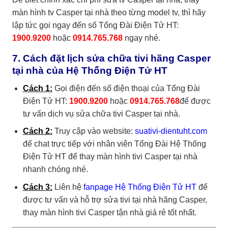
màn hình tv Casper tại nhà
theo từng model tv, thì hãy
lập tức gọi ngay đến số
Tổng Đài Điện Tử HT:
1900.9200
hoặc
0914.765.768
ngay nhé.
7. Cách đặt lịch sửa chữa tivi hãng Casper
tại nhà của Hệ Thống Điện Tử HT
Cách 1:
Gọi điện đến số điện thoại của
Tổng Đài
Điện Tử HT:
1900.9200
hoặc
0914.765.768
để được
tư vấn dịch vụ sửa chữa tivi Casper tại nhà.
Cách 2:
Truy cập vào website:
suativi-dientuht.com
để chat trực tiếp với nhân viên
Tổng Đài Hệ Thống
Điện Tử HT
để thay màn hình tivi Casper tại nhà
nhanh chóng nhé.
Cách 3:
Liên hệ
fanpage Hệ Thống Điện Tử HT
để
được tư vấn và hỗ trợ sửa tivi tại nhà hãng Casper,
thay màn hình tivi Casper tận nhà giá rẻ tốt nhất.