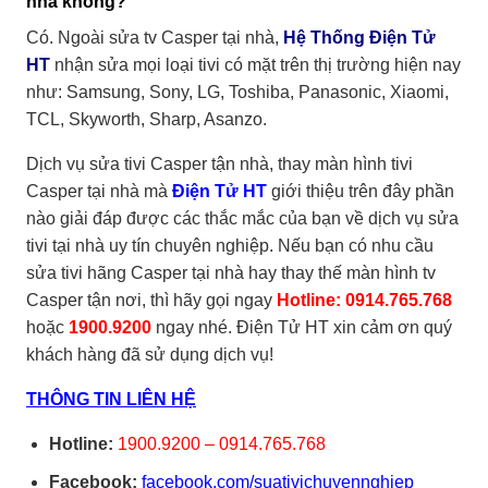
nhà không?
Có.
Ngoài sửa tv Casper tại nhà,
Hệ Thống Điện Tử
HT
nhận sửa mọi loại tivi có mặt trên thị trường hiện nay
như: Samsung, Sony, LG, Toshiba, Panasonic, Xiaomi,
TCL, Skyworth, Sharp, Asanzo.
Dịch vụ sửa tivi Casper tận nhà, thay màn hình tivi
Casper tại nhà mà
Điện Tử HT
giới thiệu trên đây phần
nào giải đáp được các thắc mắc của bạn về dịch vụ sửa
tivi tại nhà uy tín chuyên nghiệp. Nếu bạn có nhu cầu
sửa tivi hãng Casper tại nhà hay thay thế màn hình tv
Casper tận nơi
, thì hãy gọi ngay
Hotline: 0914.765.768
hoặc
1900.9200
ngay nhé.
Điện Tử HT
xin cảm ơn quý
khách hàng đã sử dụng dịch vụ!
THÔNG TIN LIÊN HỆ
Hotline:
1900.9200 – 0914.765.768
Facebook:
facebook.com/suativichuyennghiep