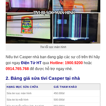
Tivi lỗi sọc màn hình
Nếu tivi Casper nhà bạn đang gặp các sự cố trên thì hãy
gọi ngay
Điện Tử HT
qua
Hotline: 1900.9200
hoặc
0914.765.768
để được hỗ trợ ngay nhé.
2. Bảng giá sửa tivi Casper tại nhà
HẠNG MỤC SỬA CHỮA
GIÁ THAM KHẢO
Sửa tivi sọc màn hình
450.000đ
Sửa tivi bị mất hình
500.000đ
Sửa tivi bị lỗi chồng ảnh, hai hình
550.000đ