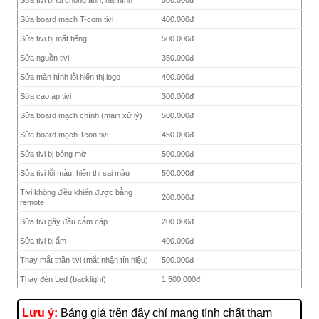
Sửa board mạch T-com tivi
400.000đ
Sửa tivi bị mất tiếng
500.000đ
Sửa nguồn tivi
350.000đ
Sửa màn hình lỗi hiển thị logo
400.000đ
Sửa cao áp tivi
300.000đ
Sửa board mạch chính (main xử lý)
500.000đ
Sửa board mạch Tcon tivi
450.000đ
Sửa tivi bị bóng mờ
500.000đ
Sửa tivi lỗi màu, hiển thị sai màu
500.000đ
Tivi không điều khiển được bằng
200.000đ
remote
Sửa tivi gãy đầu cắm cáp
200.000đ
Sửa tivi bị ẩm
400.000đ
Thay mắt thần tivi (mắt nhận tín hiệu)
500.000đ
Thay đèn Led (backlight)
1.500.000đ
Thay phim màn hình
1.500.000đ
Lưu ý:
Bảng giá trên đây chỉ mang tính chất tham
Thay cổng HDMI
1.500.000đ