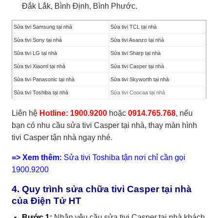
Đắk Lắk, Bình Định, Bình Phước.
Sửa tivi Samsung tại nhà
Sửa tivi TCL tại nhà
Sửa tivi Sony tại nhà
Sửa tivi Asanzo tại nhà
Sửa tivi LG tại nhà
Sửa tivi Sharp tại nhà
Sửa tivi Xiaomi tại nhà
Sửa tivi Casper tại nhà
Sửa tivi Panasonic tại nhà
Sửa tivi Skyworth tại nhà
Sửa tivi Toshiba tại nhà
Sửa tivi Coocaa tại nhà
Liên hệ
Hotline: 1900.9200
hoặc
0914.765.768
, nếu
bạn có nhu cầu sửa tivi Casper tại nhà, thay màn hình
tivi Casper tận nhà ngay nhé.
=> Xem thêm:
Sửa tivi Toshiba tận nơi chỉ cần gọi
1900.9200
4. Quy trình sửa chữa tivi Casper tại nhà
của Điện Tử HT
Bước 1:
Nhận yêu cầu sửa tivi Casper tại nhà khách