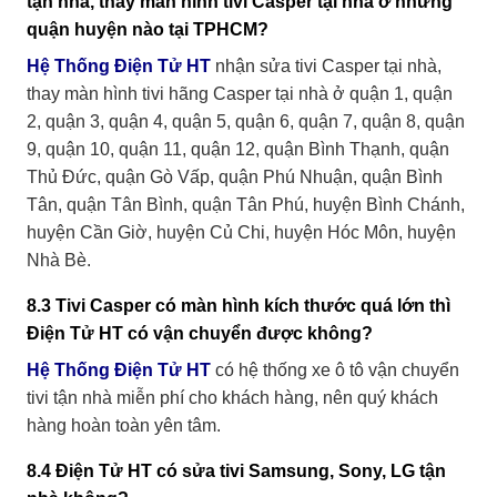
tận nhà, thay màn hình tivi Casper tại nhà ở những
205 Trần Phú, P. Thành
quận huyện nào tại TPHCM?
18
Đắk Lắk
Công, TP. Buôn Ma
Thuột, Đắk Lắk
Hệ Thống Điện Tử HT
nhận sửa tivi Casper tại nhà,
06 Trần Phú, P. Tân Phú,
thay màn hình tivi hãng Casper tại nhà ở quận 1, quận
19
Bình Phước
TP. Đồng Xoài, Bình
Phước
2, quận 3, quận 4, quận 5, quận 6, quận 7, quận 8, quận
259 Đống Đa, P. Thị Nại,
9, quận 10, quận 11, quận 12, quận Bình Thạnh, quận
20
Bình Định
TP. Quy Nhơn, Bình Định
Thủ Đức, quận Gò Vấp, quận Phú Nhuận, quận Bình
09 Võ Thị Sáu, Phường 8,
21
Bạc Liêu
Tân, quận Tân Bình, quận Tân Phú, huyện Bình Chánh,
TP. Bạc Liêu
huyện Cần Giờ, huyện Củ Chi, huyện Hóc Môn, huyện
149 An Dương Vương,
22
Tây Ninh
Long Thành Bắc, Hòa
Nhà Bè.
Thành, TP. Tây Ninh
10 Đặng Ngọc Cầu, KĐT
8.3 Tivi Casper có màn hình kích thước quá lớn thì
23
Nam Định
Hòa Vượng, P. Lộc
Vượng, TP. Nam Định
Điện Tử HT có vận chuyển được không?
766 Lương Ngọc Quyến,
Hệ Thống Điện Tử HT
có hệ thống xe ô tô vận chuyển
24
Thái Nguyên
Tổ 8, P. Đồng Quang, TP.
Thái Nguyên
tivi tận nhà miễn phí cho khách hàng, nên quý khách
hàng hoàn toàn yên tâm.
8.4 Điện Tử HT có sửa tivi Samsung, Sony, LG tận