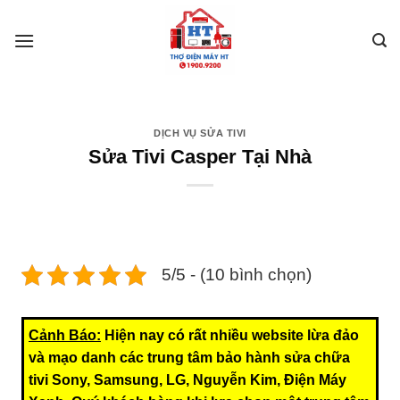
Skip
to
content
DỊCH VỤ SỬA TIVI
Sửa Tivi Casper Tại Nhà
5/5 - (10 bình chọn)
Cảnh Báo:
Hiện nay có rất nhiều website lừa đảo
và mạo danh các trung tâm bảo hành sửa chữa
tivi Sony, Samsung, LG, Nguyễn Kim, Điện Máy