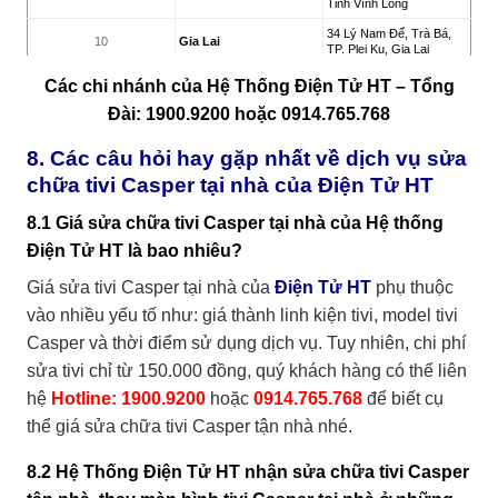
Tỉnh Vĩnh Long
34 Lý Nam Đế, Trà Bá,
10
Gia Lai
TP. Plei Ku, Gia Lai
132/10 Nguyễn Tri
Các chi nhánh của Hệ Thống Điện Tử HT – Tổng
Phương, Phường 7, TP.
11
Vũng Tàu
Vũng Tàu, Bà Rịa Vũng
Đài: 1900.9200 hoặc 0914.765.768
Tàu
8. Các câu hỏi hay gặp nhất về dịch vụ sửa
51 Chu Văn An, P.Mỹ
12
An Giang
Long, TP. Long Xuyên, An
chữa tivi Casper tại nhà của Điện Tử HT
Giang
1488 Đường 23/10, Vĩnh
8.1 Giá sửa chữa tivi Casper tại nhà của Hệ thống
13
Nha Trang
Trung, TP. Nha Trang,
Khánh Hòa
Điện Tử HT là bao nhiêu?
01 Đỗ Tường Phong,
Giá sửa tivi Casper tại nhà của
Điện Tử HT
phụ thuộc
14
Long An
Phường 2, TP.Tân An,
Long An
vào nhiều yếu tố như: giá thành linh kiện tivi, model tivi
200 Ngô Quyền, Phường
Casper và thời điểm sử dụng dịch vụ. Tuy nhiên, chi phí
15
Đà Lạt
6, TP Đà Lạt, Lâm Đồng
sửa tivi chỉ từ
150.000 đồng
, quý khách hàng có thể liên
1002 Nguyễn Trung
hệ
Hotline: 1900.9200
hoặc
0914.765.768
để biết cụ
Trực, Phường An Hòa,
16
Kiên Giang
TP Rạch Giá, Tỉnh Kiên
thể giá sửa chữa tivi Casper tận nhà nhé.
Giang
18 Đường B, TTHC Dĩ
8.2 Hệ Thống Điện Tử HT nhận sửa chữa tivi Casper
17
Bình Dương – Dĩ An
An, KP Nhị Đồng 2, TP Dĩ
An, Bình Dương