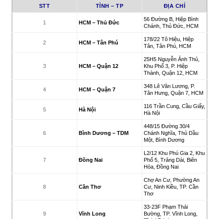
STT
TỈNH – TP
ĐỊA CHỈ
56 Đường B, Hiệp Bình
1
HCM – Thủ Đức
Chánh, Thủ Đức, HCM
178/22 Tô Hiệu, Hiệp
2
HCM – Tân Phú
Tân, Tân Phú, HCM
25H5 Nguyễn Ảnh Thủ,
3
HCM – Quận 12
Khu Phố 3, P. Hiệp
Thành, Quận 12, HCM
348 Lê Văn Lương, P.
4
HCM – Quận 7
Tân Hưng, Quận 7, HCM
116 Trần Cung, Cầu Giấy,
5
Hà Nội
Hà Nội
448/15 Đường 30/4
6
Bình Dương – TDM
Chánh Nghĩa, Thủ Dầu
Một, Bình Dương
L2/12 Khu Phú Gia 2, Khu
7
Đồng Nai
Phố 5, Trảng Dài, Biên
Hòa, Đồng Nai
Chợ An Cư, Phường An
8
Cần Thơ
Cư, Ninh Kiều, TP. Cần
Thơ
33-23F Phạm Thái
9
Vĩnh Long
Bường, TP. Vĩnh Long,