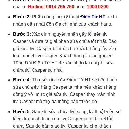
qua số
Hotline: 0914.765.768
hoặc
1900.9200
Bước 2:
Phân công thợ kỹ thuật
Điện Tử HT
ở chi
nhánh gần nhất đến địa chỉ nhà của khách hàng.
Bước 3:
Xác định nguyên nhân gây lỗi trên tivi
Casper và đưa ra giải pháp sửa chữa tốt nhất. Báo
giá
sửa tivi Casper tại nhà
cho khách hàng tùy vào
loại model tivi Casper. Khách hàng có thể gọi lên
Tổng Đài Điện Tử HT
để xác nhận lại chi phí
sửa
chữa tivi Casper tại nhà
.
Bước 4:
Thợ sửa tivi của
Điện Tử HT
sẽ tiến hành
sửa chữa tivi hãng Casper tại nhà nếu khách hàng
đồng ý với mức giá
sửa tivi Casper, thay màn hình
tivi Casper
mà thợ đã thông báo trước đó.
Bước 5:
Sau khi sửa chữa tivi xong, kỹ thuật viên sẽ
kiểm tra hoạt động của tivi Casper xem đã hết lỗi
chưa. Sau đó bàn giao tivi Casper lại cho khách