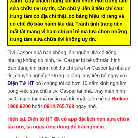
Xanh. Quý khách hàng khi lựa chọn một trung tâm
sửa chữa tivi uy tín, cần chú ý đến 3 tiêu chí sau:
trung tâm có địa chỉ thật, có bảng hiệu rõ ràng và
có chế độ bảo hành lâu dài. Tránh tình trạng tiền
mất tật mang vì ham chi phí rẻ mà lựa chọn những
trung tâm sửa chữa tivi không uy tín.
Tivi Casper nhà bạn không lên nguồn, tivi có tiếng
nhưng không có hình, tivi Casper bị bể vỡ màn hình.
Bạn đang tìm kiếm một địa chỉ sửa tivi Casper tại nhà uy
tín, chuyên nghiệp? Đừng lo lắng, hãy liên hệ ngay với
Điện Tử HT
bởi chúng tôi có hơn 10 năm kinh nghiệm
trong việc sửa chữa tivi Casper tại nhà, thay màn hình
tivi Casper tại nhà uy tín giá tốt nhất. Liên hệ số
Hotline:
1900.9200
hoặc
0914.765.768
ngay nhé.
Hiện tại, Điện tử HT đã có app đặt lịch hẹn sửa chữa
tận nơi, tải ngay ứng dụng để trải nghiệm: