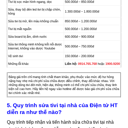
Tivi bị sọc màn hình ngang, dọc
500.000đ – 850.000đ
Sửa, thay bộ đèn led tivi bị chập chờn,
1.300.000đ – 1.800.000đ
hỏng
Sửa tivi bị mờ, lên màu không chuẩn
850.000đ – 1.200.000đ
Tivi bị mất nguồn
500.000đ – 1.200.000đ
Sửa board bị ẩm, dính nước
600.000đ – 900.000đ
Sửa tivi thông minh không kết nối được
500.000đ – 750.000đ
Internet, không vào được Youtube
Vệ sinh tivi
150.000đ – 200.000đ
Những lỗi khác
Liên hệ:
0914.765.768
hoặc
1900.9200
Bảng giá trên chỉ mang tính chất tham khảo, phụ thuộc vào mức độ hư hỏng
nặng hay nhẹ mà chi phí sửa chữa được điều chỉnh, thay đổi khác nhau. Với
những dòng tivi đời mới, hiện đại, thông minh có thể chi phí sửa chữa, thay linh
kiện sẽ cao hơn. Hãy liên hệ ngay vào hotline để được báo giá chi phí sửa chữa
tivi chính xác nhất nhé.
5. Quy trình sửa tivi tại nhà của Điện tử HT
diễn ra như thế nào?
Quy trình tiếp nhận và tiến hành sửa chữa tivi tại nhà