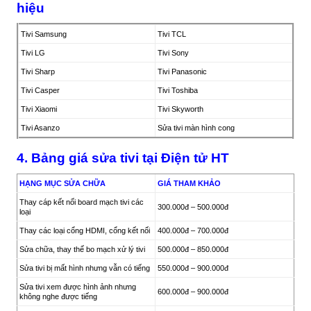
hiệu
Tivi Samsung
Tivi TCL
Tivi LG
Tivi Sony
Tivi Sharp
Tivi Panasonic
Tivi Casper
Tivi Toshiba
Tivi Xiaomi
Tivi Skyworth
Tivi Asanzo
Sửa tivi màn hình cong
4. Bảng giá sửa tivi tại Điện tử HT
HẠNG MỤC SỬA CHỮA
GIÁ THAM KHẢO
Thay cáp kết nối board mạch tivi các
300.000đ – 500.000đ
loại
Thay các loại cổng HDMI, cổng kết nối
400.000đ – 700.000đ
Sửa chữa, thay thế bo mạch xử lý tivi
500.000đ – 850.000đ
Sửa tivi bị mất hình nhưng vẫn có tiếng
550.000đ – 900.000đ
Sửa tivi xem được hình ảnh nhưng
600.000đ – 900.000đ
không nghe được tiếng