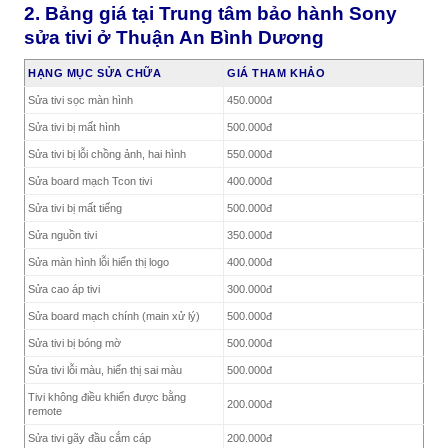
2. Bảng giá tại Trung tâm bảo hành Sony
sửa tivi ở Thuận An Bình Dương
HẠNG MỤC SỬA CHỮA
GIÁ THAM KHẢO
Sửa tivi sọc màn hình
450.000đ
Sửa tivi bị mất hình
500.000đ
Sửa tivi bị lỗi chồng ảnh, hai hình
550.000đ
Sửa board mạch Tcon tivi
400.000đ
Sửa tivi bị mất tiếng
500.000đ
Sửa nguồn tivi
350.000đ
Sửa màn hình lỗi hiển thị logo
400.000đ
Sửa cao áp tivi
300.000đ
Sửa board mạch chính (main xử lý)
500.000đ
Sửa tivi bị bóng mờ
500.000đ
Sửa tivi lỗi màu, hiển thị sai màu
500.000đ
Tivi không điều khiển được bằng
200.000đ
remote
Sửa tivi gãy đầu cắm cáp
200.000đ