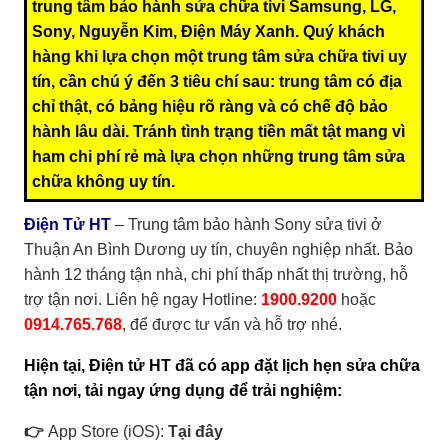
trung tâm bảo hành sửa chữa tivi Samsung, LG,
Sony, Nguyễn Kim, Điện Máy Xanh. Quý khách
hàng khi lựa chọn một trung tâm sửa chữa tivi uy
tín, cần chú ý đến 3 tiêu chí sau: trung tâm có địa
chỉ thật, có bảng hiệu rõ ràng và có chế độ bảo
hành lâu dài. Tránh tình trạng tiền mất tật mang vì
ham chi phí rẻ mà lựa chọn những trung tâm sửa
chữa không uy tín.
Điện Tử HT
– Trung tâm bảo hành Sony sửa tivi ở
Thuận An Bình Dương uy tín, chuyên nghiệp nhất. Bảo
hành 12 tháng tận nhà, chi phí thấp nhất thị trường, hỗ
trợ tận nơi. Liên hệ ngay Hotline:
1900.9200
hoặc
0914.765.768
, để được tư vấn và hỗ trợ nhé.
Hiện tại, Điện tử HT đã có app đặt lịch hẹn sửa chữa
tận nơi, tải ngay ứng dụng để trải nghiệm:
👉
App Store (iOS):
Tại đây