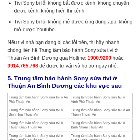
Tivi Sony bị lỗi không bắt được kênh, không chuyển
được kênh, không hiển thị kênh.
Tivi Sony bị lỗi không mở được ứng dụng app, không
mở được Youtube.
Nếu tivi nhà bạn đang bị các lỗi trên, thì hãy nhanh
chóng liên hệ Trung tâm bảo hành Sony sửa tivi ở
Thuận An Bình Dương qua Hotline:
1900.9200
hoặc
0914.765.768
để được tư vấn và hỗ trợ ngay nhé.
5. Trung tâm bảo hành Sony sửa tivi ở
Thuận An Bình Dương các khu vực sau
Trung tâm bảo hành Sony sửa tivi ở An
Trung tâm bảo hành Sony sửa tivi ở
Phú Thuận An
Vĩnh Phú Thuận An
Trung tâm bảo hành Sony sửa tivi ở
Trung tâm bảo hành Sony sửa tivi ở An
Bình Hòa Thuận An
Thạnh Thuận An
Trung tâm bảo hành Sony sửa tivi ở
Trung tâm bảo hành Sony sửa tivi ở
Thuận Giao Thuận An
Bình Nhâm Thuận An
Trung tâm bảo hành Sony sửa tivi ở
Trung tâm bảo hành Sony sửa tivi ở
Bình Chuẩn Thuận An
Hưng Định Thuận An