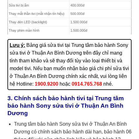
Sửa tivi bị ẩm
400.000đ
Thay mắt thần tivi (mắt nhận tín hiệu)
500.000đ
Thay đèn LED (backlight)
1.500.000đ
Thay phim màn hình
1.500.000đ
Thay cổng HDMI
1.500.000đ
Lưu ý:
Bảng giá sửa tivi tại Trung tâm bảo hành Sony
Các lỗi khác
Hotline:
1900.9200 – 0914.765.768
sửa tivi ở Thuận An Bình Dương trên đây chỉ mang
tính tham khảo và sẽ thay đổi tùy vào loại thiết bị và
model tivi. Nếu bạn muốn nhận báo giá chi phí sửa tivi
ở Thuận An Bình Dương chính xác nhất, vui lòng liên
hệ Hotline:
1900.9200
hoặc
0914.765.768
nhé.
3. Chính sách bảo hành tivi tại Trung tâm
bảo hành Sony sửa tivi ở Thuận An Bình
Dương
Trung tâm bảo hành Sony sửa tivi ở Thuận An Bình
Dương có chính sách bảo hành dài hạn, bảo hành 06