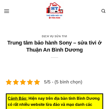
Skip
to
content
DỊCH VỤ SỬA TIVI
Trung tâm bảo hành Sony – sửa tivi ở
Thuận An Bình Dương
5/5 - (5 bình chọn)
Cảnh Báo:
Hiện nay trên địa bàn tỉnh Bình Dương
có rất nhiều website lừa đảo và mạo danh các