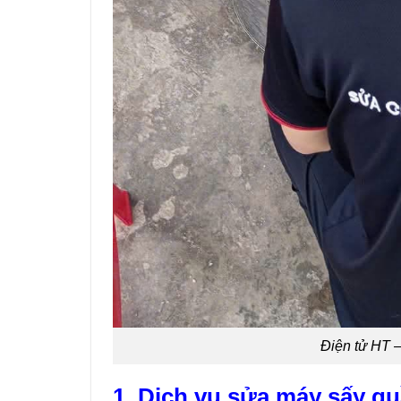
Điện tử HT 
1. Dịch vụ sửa máy sấy q