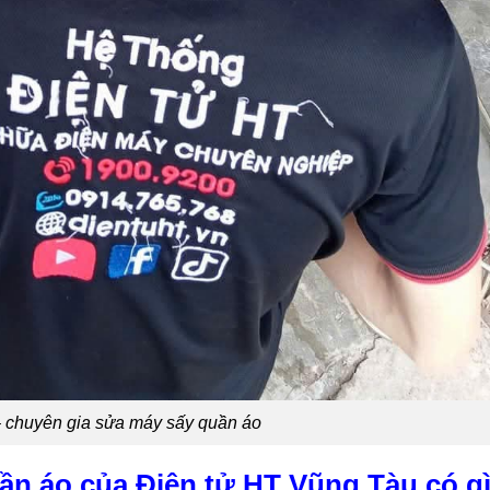
– chuyên gia sửa máy sấy quần áo
uần áo của Điện tử HT Vũng Tàu có g