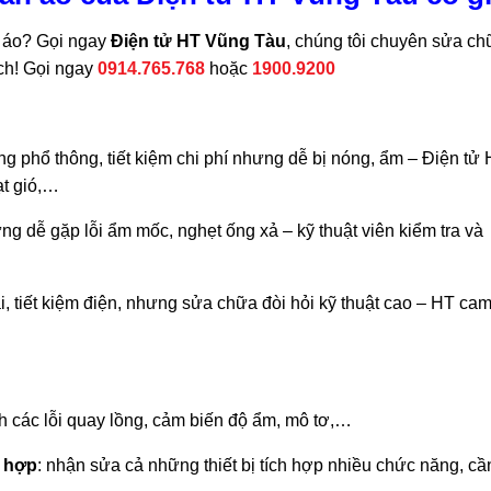
n áo? Gọi ngay
Điện tử HT Vũng Tàu
, chúng tôi chuyên sửa c
ạch! Gọi ngay
0914.765.768
hoặc
1900.9200
g phổ thông, tiết kiệm chi phí nhưng dễ bị nóng, ẩm – Điện tử
uạt gió,…
hưng dễ gặp lỗi ẩm mốc, nghẹt ống xả – kỹ thuật viên kiểm tra và
ại, tiết kiệm điện, nhưng sửa chữa đòi hỏi kỹ thuật cao – HT ca
nh các lỗi quay lồng, cảm biến độ ẩm, mô tơ,…
t hợp
: nhận sửa cả những thiết bị tích hợp nhiều chức năng, cầ