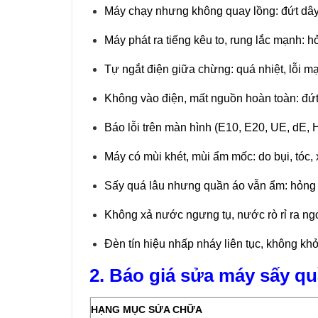
Máy chạy nhưng không quay lồng: đứt dây 
Máy phát ra tiếng kêu to, rung lắc mạnh: hỏ
Tự ngắt điện giữa chừng: quá nhiệt, lỗi m
Không vào điện, mất nguồn hoàn toàn: đứt
Báo lỗi trên màn hình (E10, E20, UE, dE, H
Máy có mùi khét, mùi ẩm mốc: do bụi, tóc, x
Sấy quá lâu nhưng quần áo vẫn ẩm: hỏng cả
Không xả nước ngưng tụ, nước rò rỉ ra ngo
Đèn tín hiệu nhấp nháy liên tục, không khở
2. Báo giá sửa máy sấy q
HẠNG MỤC SỬA CHỮA