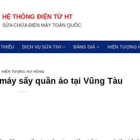
HỆ THỐNG ĐIỆN TỬ HT
SỬA CHỮA ĐIỆN MÁY TOÀN QUỐC
 THIỆU
DỊCH VỤ SỬA TIVI
BẢNG GIÁ
HIỆN TƯỢNG 
HIỆN TƯỢNG HƯ HỎNG
 máy sấy quần áo tại Vũng Tàu