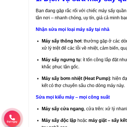
Bạn đang gặp rắc rối với chiếc máy sấy quầ
tận nơi – nhanh chóng, uy tín, giá cả minh b
Nhận sửa mọi loại máy sấy tại nhà
Máy sấy thông hơi
: thường gặp ở các dòn
xử lý triệt để các lỗi về nhiệt, cảm biến, q
Máy sấy ngưng tụ
: ít tốn công lắp đặt n
khắc phục tận gốc.
Máy sấy bơm nhiệt (Heat Pump)
: hiện đ
kết có thợ chuyên sâu cho dòng máy này.
Sửa mọi kiểu máy – mọi công suất
Máy sấy cửa ngang
, cửa trên: xử lý nha
Máy sấy độc lập
hoặc
máy giặt – sấy kế
Gọi ngay