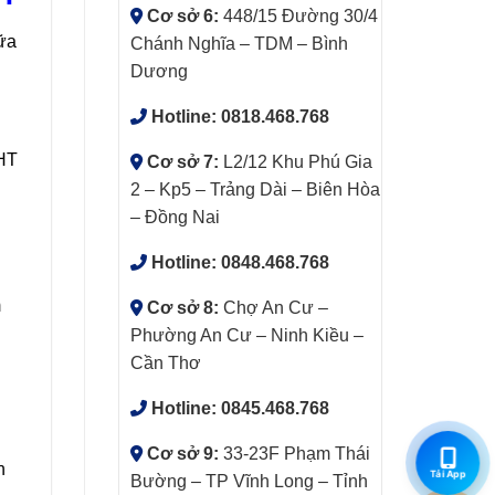
Cơ sở 6:
448/15 Đường 30/4
hữa
Chánh Nghĩa – TDM – Bình
Dương
Hotline:
0818.468.768
 HT
Cơ sở 7:
L2/12 Khu Phú Gia
2 – Kp5 – Trảng Dài – Biên Hòa
– Đồng Nai
Hotline:
0848.468.768
m
Cơ sở 8:
Chợ An Cư –
Phường An Cư – Ninh Kiều –
Cần Thơ
Hotline:
0845.468.768
Cơ sở 9:
33-23F Phạm Thái
n
Tải App
Bường – TP Vĩnh Long – Tỉnh