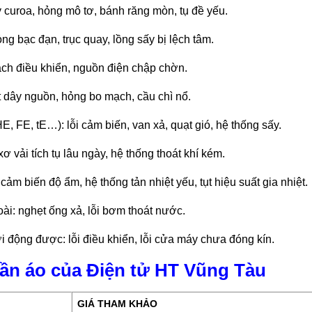
curoa, hỏng mô tơ, bánh răng mòn, tụ đề yếu.
ng bạc đạn, trục quay, lồng sấy bị lệch tâm.
ạch điều khiển, nguồn điện chập chờn.
 dây nguồn, hỏng bo mạch, cầu chì nổ.
E, FE, tE…): lỗi cảm biến, van xả, quạt gió, hệ thống sấy.
ơ vải tích tụ lâu ngày, hệ thống thoát khí kém.
m biến độ ẩm, hệ thống tản nhiệt yếu, tụt hiệu suất gia nhiệt.
ài: nghẹt ống xả, lỗi bơm thoát nước.
i động được: lỗi điều khiển, lỗi cửa máy chưa đóng kín.
uần áo của Điện tử HT Vũng Tàu
GIÁ THAM KHẢO