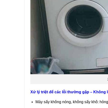
Xử lý triệt để các lỗi thường gặp – Không l
Máy sấy không nóng, không sấy khô: hỏng t