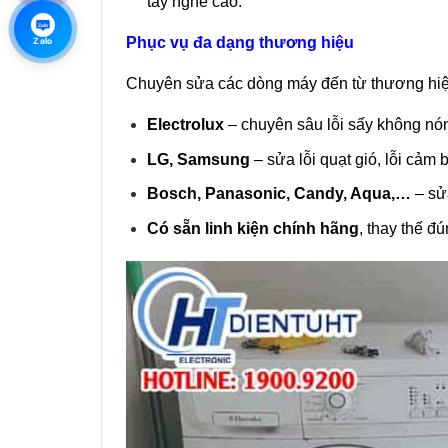
tay nghề cao.
Zalo
Phục vụ đa dạng thương hiệu
Zalo
Chuyên sửa các dòng máy đến từ thương hiệ
Electrolux
– chuyên sâu lỗi sấy không nón
LG, Samsung
– sửa lỗi quạt gió, lỗi cảm b
Bosch, Panasonic, Candy, Aqua,…
– sử
Có sẵn linh kiện chính hãng
, thay thế đ