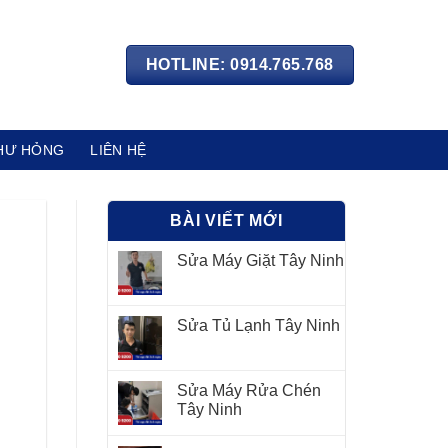
HOTLINE: 0914.765.768
HƯ HỎNG
LIÊN HỆ
BÀI VIẾT MỚI
Sửa Máy Giặt Tây Ninh
Sửa Tủ Lạnh Tây Ninh
Sửa Máy Rửa Chén
Tây Ninh