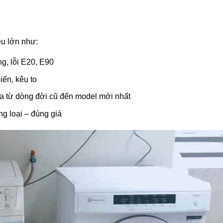
u lớn như:
g, lỗi E20, E90
iến, kêu to
a từ dòng đời cũ đến model mới nhất
úng loại – đúng giá