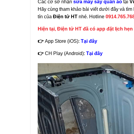
Các cơ sở nhận
sửa máy sấy quần áo
tại
V
Hãy cùng tham khảo bài viết dưới đây và tìm 
tín của
Điện tử HT
nhé. Hotline
0914.765.76
Hiện tại, Điện tử HT đã có app đặt lịch hẹ
👉
App Store (iOS):
Tại đây
👉
CH Play (Android):
Tại đây