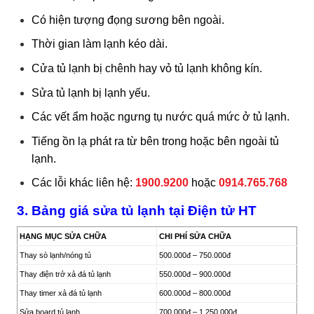
Có hiện tượng đọng sương bên ngoài.
Thời gian làm lạnh kéo dài.
Cửa tủ lạnh bị chênh hay vỏ tủ lạnh không kín.
Sửa tủ lạnh bị lạnh yếu.
Các vết ẩm hoặc ngưng tụ nước quá mức ở tủ lạnh.
Tiếng ồn lạ phát ra từ bên trong hoặc bên ngoài tủ
lạnh.
Các lỗi khác liên hệ:
1900.9200
hoặc
0914.765.768
3. Bảng giá sửa tủ lạnh tại Điện tử HT
HẠNG MỤC SỬA CHỮA
CHI PHÍ SỬA CHỮA
Thay sò lạnh/nóng tủ
500.000đ – 750.000đ
Thay điện trở xả đá tủ lạnh
550.000đ – 900.000đ
Thay timer xả đá tủ lạnh
600.000đ – 800.000đ
Sửa board tủ lạnh
700.000đ – 1.250.000đ