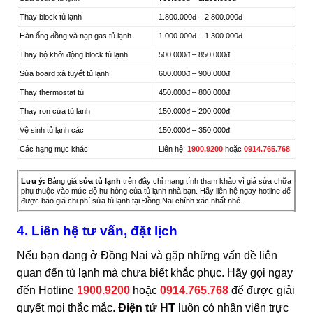
Thay block tủ lạnh
1.800.000đ – 2.800.000đ
Hàn ống đồng và nạp gas tủ lạnh
1.000.000đ – 1.300.000đ
Thay bộ khởi động block tủ lạnh
500.000đ – 850.000đ
Sửa board xả tuyết tủ lạnh
600.000đ – 900.000đ
Thay thermostat tủ
450.000đ – 800.000đ
Thay ron cửa tủ lạnh
150.000đ – 200.000đ
Vệ sinh tủ lạnh các
150.000đ – 350.000đ
Các hạng mục khác
Liên hệ:
1900.9200
hoặc
0914.765.768
Lưu ý:
Bảng giá
sửa tủ lạnh
trên đây chỉ mang tính tham khảo vì giá sửa chữa
phụ thuộc vào mức độ hư hỏng của tủ lạnh nhà bạn. Hãy liên hệ ngay hotline để
được báo giá chi phí sửa tủ lạnh tại Đồng Nai chính xác nhất nhé.
4. Liên hệ tư vấn, đặt lịch
Nếu bạn đang ở Đồng Nai và gặp những vấn đề liên
quan đến tủ lạnh mà chưa biết khắc phục. Hãy gọi ngay
đến Hotline
1900.9200
hoặc
0914.765.768
để được giải
quyết mọi thắc mắc.
Điện tử HT
luôn có nhân viên trực