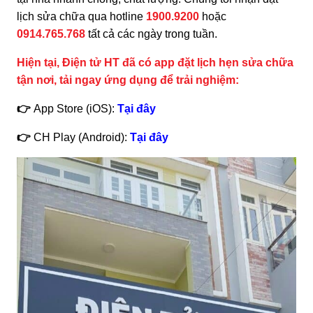
lịch sửa chữa qua hotline
1900.9200
hoặc
0914.765.768
tất cả các ngày trong tuần.
Hiện tại, Điện tử HT đã có app đặt lịch hẹn sửa chữa
tận nơi, tải ngay ứng dụng để trải nghiệm:
👉
App Store (iOS):
Tại đây
👉
CH Play (Android):
Tại đây