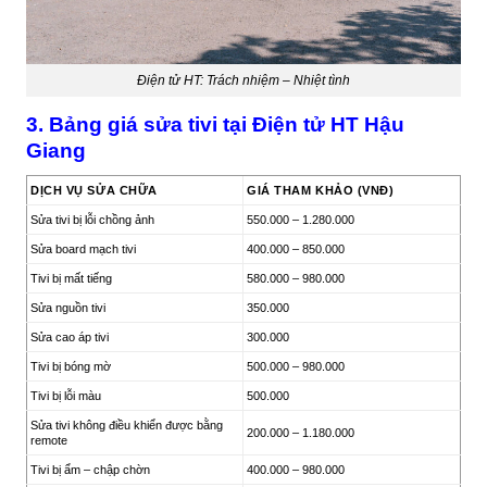
Điện tử HT: Trách nhiệm – Nhiệt tình
3. Bảng giá sửa tivi tại Điện tử HT Hậu
Giang
DỊCH VỤ SỬA CHỮA
GIÁ THAM KHẢO (VNĐ)
Sửa tivi bị lỗi chồng ảnh
550.000 – 1.280.000
Sửa board mạch tivi
400.000 – 850.000
Tivi bị mất tiếng
580.000 – 980.000
Sửa nguồn tivi
350.000
Sửa cao áp tivi
300.000
Tivi bị bóng mờ
500.000 – 980.000
Tivi bị lỗi màu
500.000
Sửa tivi không điều khiển được bằng
200.000 – 1.180.000
remote
Tivi bị ẩm – chập chờn
400.000 – 980.000