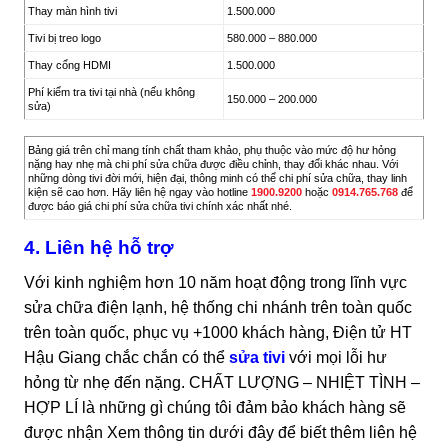
Thay màn hình tivi
1.500.000
Tivi bị treo logo
580.000 – 880.000
Thay cổng HDMI
1.500.000
Phí kiểm tra tivi tại nhà (nếu không
150.000 – 200.000
sửa)
Bảng giá trên chỉ mang tính chất tham khảo, phụ thuộc vào mức độ hư hỏng
nặng hay nhẹ mà chi phí sửa chữa được điều chỉnh, thay đổi khác nhau. Với
những dòng tivi đời mới, hiện đại, thông minh có thể chi phí sửa chữa, thay linh
kiện sẽ cao hơn. Hãy liên hệ ngay vào hotline
1900.9200
hoặc
0914.765.768
để
được báo giá chi phí sửa chữa tivi chính xác nhất nhé.
4. Liên hệ hỗ trợ
Với kinh nghiệm hơn 10 năm hoạt động trong lĩnh vực
sửa chữa điện lạnh, hệ thống chi nhánh trên toàn quốc
trên toàn quốc, phục vụ +1000 khách hàng, Điện tử HT
Hậu Giang chắc chắn có thể
sửa tivi
với mọi lỗi hư
hỏng từ nhẹ đến nặng. CHẤT LƯỢNG – NHIỆT TÌNH –
HỢP LÍ là những gì chúng tôi đảm bảo khách hàng sẽ
được nhận Xem thông tin dưới đây để biết thêm liên hệ