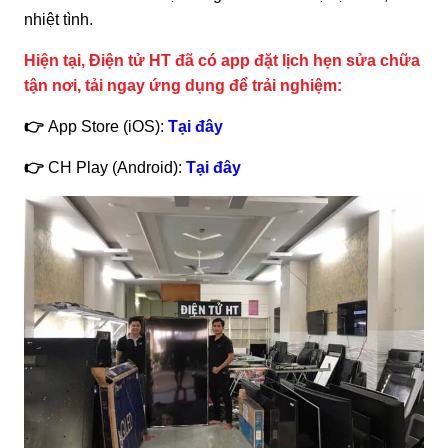
nhiệt tình.
Hiện tại, Điện tử HT đã có app đặt lịch hẹn sửa chữa
tận nơi, tải ngay ứng dụng để trải nghiệm:
👉
App Store (iOS):
Tại đây
👉
CH Play (Android):
Tại đây