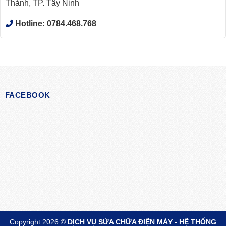
Thành, TP. Tây Ninh
Hotline:
0784.468.768
FACEBOOK
Copyright 2026 ©
DỊCH VỤ SỬA CHỮA ĐIỆN MÁY - HỆ THỐNG