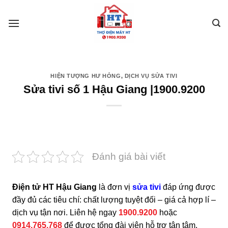
Skip
to
content
HIỆN TƯỢNG HƯ HỎNG
,
DỊCH VỤ SỬA TIVI
Sửa tivi số 1 Hậu Giang |1900.9200
Đánh giá bài viết
Điện tử HT Hậu Giang
là đơn vị
sửa tivi
đáp ứng được
đầy đủ các tiêu chí: chất lượng tuyệt đối – giá cả hợp lí –
dịch vụ tận nơi. Liên hệ ngay
1900.9200
hoặc
0914.765.768
để được tổng đài viên hỗ trợ tận tâm,