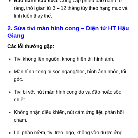
Bảo hành sau sửa
: Cung cấp phiếu bảo hành rõ
ràng, thời gian từ 3 – 12 tháng tùy theo hạng mục và
linh kiện thay thế.
2.
Sửa tivi
màn hình cong – Điện tử HT Hậu
Giang
Các lỗi thường gặp:
Tivi không lên nguồn, không hiển thị hình ảnh.
Màn hình cong bị sọc ngang/dọc, hình ảnh nhòe, tối
góc.
Tivi bị vỡ, nứt màn hình cong do va đập hoặc sốc
nhiệt.
Không nhận điều khiển, nút cảm ứng liệt, phản hồi
chậm.
Lỗi phần mềm, tivi treo logo, không vào được ứng