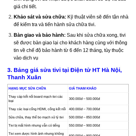
giá chi tiết.
Khảo sát và sửa chữa:
Kỹ thuật viên sẽ đến tận nhà
để kiểm tra và tiến hành sửa chữa tivi.
Bàn giao và bảo hành:
Sau khi sửa chữa xong, tivi
sẽ được bàn giao lại cho khách hàng cùng với thông
tin về chế độ bảo hành từ 6 đến 12 tháng, tùy thuộc
vào dịch vụ
3. Bảng giá sửa tivi tại Điện tử HT Hà Nội,
Thanh Xuân
HẠNG MỤC SỬA CHỮA
GIÁ THAM KHẢO
Thay cáp kết nối board mạch tivi các
300.000đ – 500.000đ
loại
Thay các loại cổng HDMI, cổng kết nối
400.000đ – 700.000đ
Sửa chữa, thay thế bo mạch xử lý tivi
500.000đ – 850.000đ
Tivi bị mất hình nhưng vẫn có tiếng
550.000đ – 900.000đ
Tivi xem được hình ảnh nhưng không
600.000đ – 900.000đ