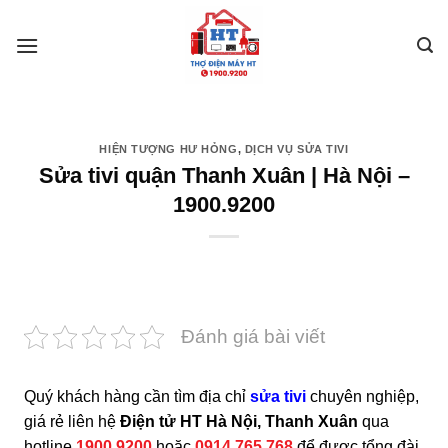
Skip
to
content
HIỆN TƯỢNG HƯ HỎNG
,
DỊCH VỤ SỬA TIVI
Sửa tivi quận Thanh Xuân | Hà Nội –
1900.9200
Đánh giá bài viết
Quý khách hàng cần tìm địa chỉ
sửa tivi
chuyên nghiệp,
giá rẻ liên hệ
Điện tử HT Hà Nội, Thanh Xuân
qua
hotline
1900.9200
hoặc
0914.765.768
để được tổng đài