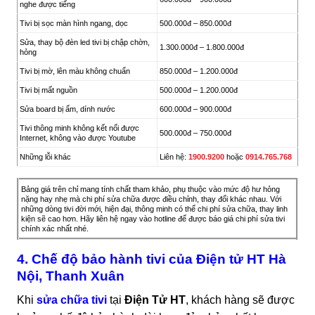
nghe được tiếng
Tivi bị sọc màn hình ngang, dọc
500.000đ – 850.000đ
Sửa, thay bộ đèn led tivi bị chập chờn,
1.300.000đ – 1.800.000đ
hỏng
Tivi bị mờ, lên màu không chuẩn
850.000đ – 1.200.000đ
Tivi bị mất nguồn
500.000đ – 1.200.000đ
Sửa board bị ẩm, dính nước
600.000đ – 900.000đ
Tivi thông minh không kết nối được
500.000đ – 750.000đ
Internet, không vào được Youtube
Những lỗi khác
Liên hệ:
1900.9200
hoặc
0914.765.768
Bảng giá trên chỉ mang tính chất tham khảo, phụ thuộc vào mức độ hư hỏng
nặng hay nhẹ mà chi phí sửa chữa được điều chỉnh, thay đổi khác nhau. Với
những dòng tivi đời mới, hiện đại, thông minh có thể chi phí sửa chữa, thay linh
kiện sẽ cao hơn. Hãy liên hệ ngay vào hotline để được báo giá chi phí sửa tivi
chính xác nhất nhé.
4. Chế độ bảo hành tivi của Điện tử HT Hà
Nội, Thanh Xuân
Khi
sửa chữa tivi
tại
Điện Tử HT
, khách hàng sẽ được