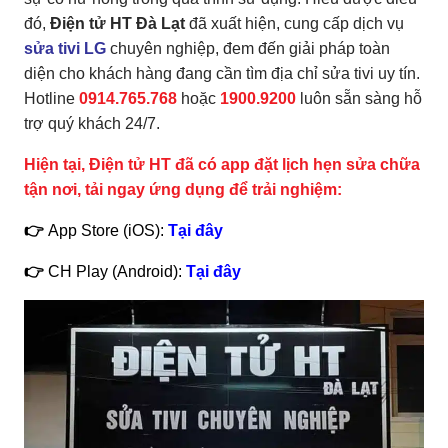
đó,
Điện tử HT Đà Lạt
đã xuất hiện, cung cấp dịch vụ
sửa tivi LG
chuyên nghiệp, đem đến giải pháp toàn
diện cho khách hàng đang cần tìm địa chỉ sửa tivi uy tín.
Hotline
0914.765.768
hoặc
1900.9200
luôn sẵn sàng hỗ
trợ quý khách 24/7.
Hiện tại, Điện tử HT đã có app đặt lịch hẹn sửa chữa
tận nơi, tải ngay ứng dụng để trải nghiệm:
👉
App Store (iOS):
Tại đây
👉
CH Play (Android):
Tại đây