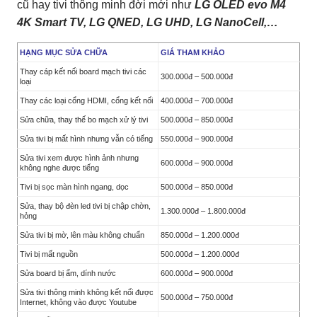
cũ hay tivi thông minh đời mới như
LG OLED evo M4
4K Smart TV, LG QNED, LG UHD, LG NanoCell,…
HẠNG MỤC SỬA CHỮA
GIÁ THAM KHẢO
Thay cáp kết nối board mạch tivi các
300.000đ – 500.000đ
loại
Thay các loại cổng HDMI, cổng kết nối
400.000đ – 700.000đ
Sửa chữa, thay thế bo mạch xử lý tivi
500.000đ – 850.000đ
Sửa tivi bị mất hình nhưng vẫn có tiếng
550.000đ – 900.000đ
Sửa tivi xem được hình ảnh nhưng
600.000đ – 900.000đ
không nghe được tiếng
Tivi bị sọc màn hình ngang, dọc
500.000đ – 850.000đ
Sửa, thay bộ đèn led tivi bị chập chờn,
1.300.000đ – 1.800.000đ
hỏng
Sửa tivi bị mờ, lên màu không chuẩn
850.000đ – 1.200.000đ
Tivi bị mất nguồn
500.000đ – 1.200.000đ
Sửa board bị ẩm, dính nước
600.000đ – 900.000đ
Sửa tivi thông minh không kết nối được
500.000đ – 750.000đ
Internet, không vào được Youtube