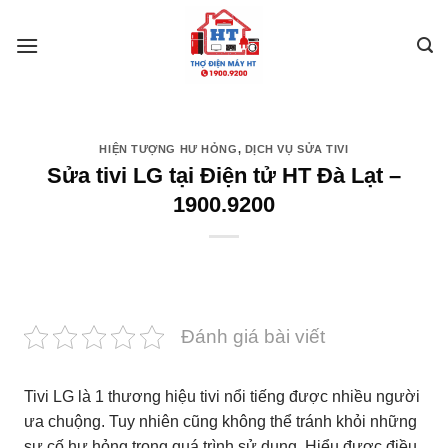
Skip
to
content
HIỆN TƯỢNG HƯ HỎNG
,
DỊCH VỤ SỬA TIVI
Sửa tivi LG tại Điện tử HT Đà Lạt –
1900.9200
Đánh giá bài viết
Tivi LG là 1 thương hiệu tivi nổi tiếng được nhiều người
ưa chuộng. Tuy nhiên cũng không thể tránh khỏi những
sự cố hư hỏng trong quá trình sử dụng. Hiểu được điều