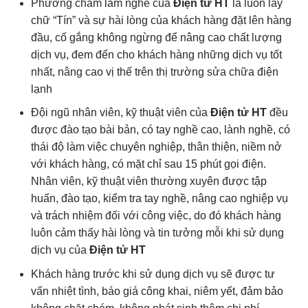
Phương châm làm nghề của
Đ
iện tử HT
là luôn lấy
chữ “Tín” và sự hài lòng của khách hàng đặt lên hàng
đầu, cố gắng không ngừng để nâng cao chất lượng
dịch vụ, đem đến cho khách hàng những dịch vụ tốt
nhất, nâng cao vị thế trên thị trường sửa chữa điện
lạnh
Đội ngũ nhân viên, kỹ thuật viên của
Đ
iện tử HT
đều
được đào tạo bài bản, có tay nghề cao, lành nghề, có
thái độ làm việc chuyên nghiệp, thân thiện, niềm nở
với khách hàng, có mặt chỉ sau 15 phút gọi điện.
Nhân viên, kỹ thuật viên thường xuyên được tập
huấn, đào tạo, kiểm tra tay nghề, nâng cao nghiệp vụ
và trách nhiệm đối với công việc, do đó khách hàng
luôn cảm thấy hài lòng và tin tưởng mỗi khi sử dụng
dịch vụ của
Đ
iện tử HT
Khách hàng trước khi sử dụng dịch vụ sẽ được tư
vấn nhiệt tình, báo giá công khai, niêm yết, đảm bảo