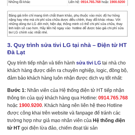
Những lỗi khác
Liên hệ:
0914.765.768
hoặc
1900.9200
Bảng giá trên chỉ mang tính chất tham khảo, phụ thuộc vào mức độ hư hỏng
nặng hay nhẹ mà chi phí sửa chữa được điều chỉnh, thay đổi khác nhau. Với
những dòng tivi LG đời mới, hiện đại, thông minh có thể chi phí sửa chữa, thay
linh kiện sẽ cao hơn. Hãy liên hệ ngay vào hotline để được báo giá chi phí sửa
tivi LG chính xác nhất nhé.
3. Quy trình sửa tivi LG tại nhà – Điện tử HT
Đà Lạt
Quy trình tiếp nhận và tiến hành
sửa tivi LG
tại nhà cho
khách hàng được diễn ra chuyên nghiệp, logic, đồng bộ,
đảm bảo khách hàng luôn nhận được dịch vụ tốt nhất:
Bước 1:
Nhân viên của Hệ thống điện tử HT tiếp nhận
thông tin của quý khách hàng qua Hotline:
0914.765.768
hoặc
1900.9200
. Khách hàng nên liên hệ theo Hotline
được công khai trên website và fanpage để tránh các
trường hợp như giả mạo nhân viên của
Hệ thống điện
tử HT
gọi điện lừa đảo, chiếm đoạt tài sản