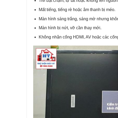
Tivi bật chậm, tự tắt hoặc không lên nguồn
Mất tiếng, tiếng rè hoặc âm thanh bị méo.
Màn hình sáng trắng, sáng mờ nhưng khôn
Màn hình bị nứt, vỡ cần thay mới.
Không nhận cổng HDMI, AV hoặc các cổng 