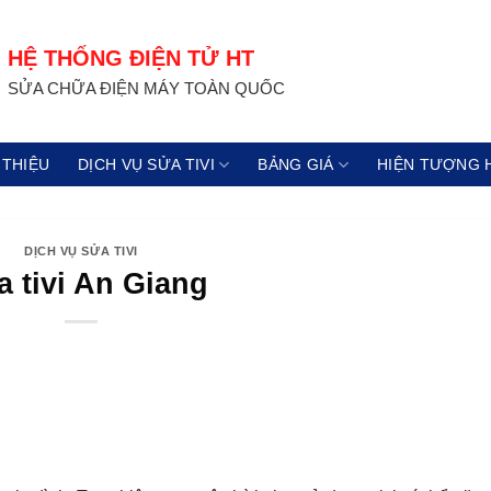
HỆ THỐNG ĐIỆN TỬ HT
SỬA CHỮA ĐIỆN MÁY TOÀN QUỐC
 THIỆU
DỊCH VỤ SỬA TIVI
BẢNG GIÁ
HIỆN TƯỢNG 
DỊCH VỤ SỬA TIVI
 tivi An Giang