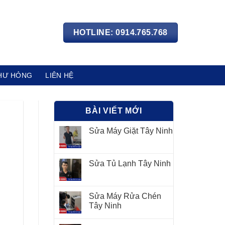
HOTLINE: 0914.765.768
HƯ HỎNG
LIÊN HỆ
BÀI VIẾT MỚI
Sửa Máy Giặt Tây Ninh
Sửa Tủ Lạnh Tây Ninh
Sửa Máy Rửa Chén
Tây Ninh