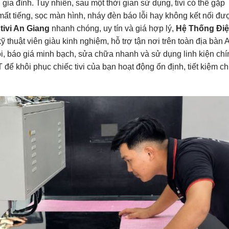
mỗi gia đình. Tuy nhiên, sau một thời gian sử dụng, tivi có thể gặp
ất tiếng, sọc màn hình, nháy đèn báo lỗi hay không kết nối đư
tivi An Giang
nhanh chóng, uy tín và giá hợp lý,
Hệ Thống Đi
ỹ thuật viên giàu kinh nghiệm, hỗ trợ tận nơi trên toàn địa bàn 
lỗi, báo giá minh bạch, sửa chữa nhanh và sử dụng linh kiện chí
ể khôi phục chiếc tivi của bạn hoạt động ổn định, tiết kiệm ch