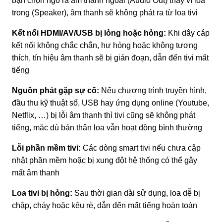
bạn chọn ngõ ra âm thanh ngoài (Audio Out) thay vì loa
trong (Speaker), âm thanh sẽ không phát ra từ loa tivi
Kết nối HDMI/AV/USB bị lỏng hoặc hỏng:
Khi dây cáp
kết nối không chắc chắn, hư hỏng hoặc không tương
thích, tín hiệu âm thanh sẽ bị gián đoạn, dẫn đến tivi mất
tiếng
Nguồn phát gặp sự cố:
Nếu chương trình truyền hình,
đầu thu kỹ thuật số, USB hay ứng dụng online (Youtube,
Netflix, …) bị lỗi âm thanh thì tivi cũng sẽ không phát
tiếng, mặc dù bản thân loa vẫn hoạt động bình thường
Lỗi phần mềm tivi:
Các dòng smart tivi nếu chưa cập
nhật phần mềm hoặc bị xung đột hệ thống có thể gây
mất âm thanh
Loa tivi bị hỏng:
Sau thời gian dài sử dụng, loa dễ bị
chập, cháy hoặc kêu rè, dẫn đến mất tiếng hoàn toàn