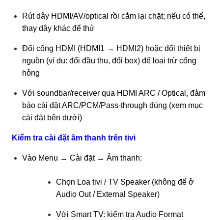
Rút dây HDMI/AV/optical rồi cắm lại chặt; nếu có thể,
thay dây khác để thử
Đổi cổng HDMI (HDMI1 → HDMI2) hoặc đổi thiết bị
nguồn (ví dụ: đổi đầu thu, đổi box) để loại trừ cổng
hỏng
Với soundbar/receiver qua HDMI ARC / Optical, đảm
bảo cài đặt ARC/PCM/Pass-through đúng (xem mục
cài đặt bên dưới)
Kiểm tra cài đặt âm thanh trên tivi
Vào Menu → Cài đặt → Âm thanh:
Chọn Loa tivi / TV Speaker (không để ở
Audio Out / External Speaker)
Với Smart TV: kiểm tra Audio Format