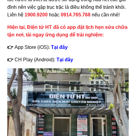
đình nên việc gặp trục trặc là điều không thể tránh khỏi.
Liên hệ
1900.9200
hoặc
0914.765.768
nếu cần nhé!
Hiện tại, Điện tử HT đã có app đặt lịch hẹn sửa chữa
tận nơi, tải ngay ứng dụng để trải nghiệm:
👉
App Store (iOS):
Tại đây
👉
CH Play (Android):
Tại đây