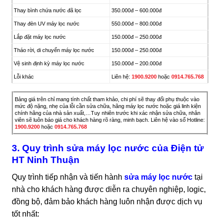
Thay bình chứa nước đã lọc
350.000đ – 600.000đ
Thay đèn UV máy lọc nước
550.000đ – 800.000đ
Lắp đặt máy lọc nước
150.000đ – 250.000đ
Tháo rời, di chuyển máy lọc nước
150.000đ – 250.000đ
Vệ sinh định kỳ máy lọc nước
150.000đ – 200.000đ
Lỗi khác
Liên hệ:
1900.9200
hoặc
0914.765.768
Bảng giá trên chỉ mang tính chất tham khảo, chi phí sẽ thay đổi phụ thuộc vào
mức độ nặng, nhẹ của lỗi cần sửa chữa, hãng máy lọc nước hoặc giá linh kiện
chính hãng của nhà sản xuất,…Tuy nhiên trước khi xác nhận sửa chữa, nhân
viên sẽ luôn báo giá cho khách hàng rõ ràng, minh bạch. Liên hệ vào số Hotline:
1900.9200
hoặc
0914.765.768
3. Quy trình sửa máy lọc nước của Điện tử
HT Ninh Thuận
Quy trình tiếp nhận và tiến hành
sửa máy lọc nước
tại
nhà cho khách hàng được diễn ra chuyên nghiệp, logic,
đồng bộ, đảm bảo khách hàng luôn nhận được dịch vụ
tốt nhất: