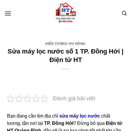
Skip
to
content
HIỆN TƯỢNG HƯ HỎNG
Sửa máy lọc nước số 1 TP. Đồng Hới |
Điện tử HT
Đánh giá bài viết
Bạn đang cần tìm địa chỉ
sửa máy lọc nước
chất
lượng, tận nơi tại
TP. Đồng Hới
? Đừng bỏ qua
Điện tử
HT Quảng Bình
, đây sẽ là sự lựa chọn tốt nhất khi cần