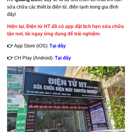
sửa chữa các thiết bị điện tử, điện lạnh trong gia đình
đấy!
Hiện tại, Điện tử HT đã có app đặt lịch hẹn sửa chữa
tận nơi, tải ngay ứng dụng để trải nghiệm:
👉
App Store (iOS):
Tại đây
👉
CH Play (Android):
Tại đây