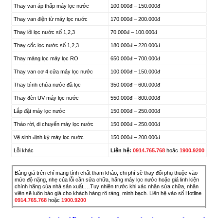
Thay van áp thấp máy lọc nước
100.000đ – 150.000đ
Thay van điện từ máy lọc nước
170.000đ – 200.000đ
Thay lõi lọc nước số 1,2,3
70.000đ – 100.000đ
Thay cốc lọc nước số 1,2,3
180.000đ – 220.000đ
Thay màng lọc máy lọc RO
650.000đ – 700.000đ
Thay van cơ 4 cửa máy lọc nước
100.000đ – 150.000đ
Thay bình chứa nước đã lọc
350.000đ – 600.000đ
Thay đèn UV máy lọc nước
550.000đ – 800.000đ
Lắp đặt máy lọc nước
150.000đ – 250.000đ
Tháo rời, di chuyển máy lọc nước
150.000đ – 250.000đ
Vệ sinh định kỳ máy lọc nước
150.000đ – 200.000đ
Lỗi khác
Liên hệ:
0914.765.768
hoặc
1900.9200
Bảng giá trên chỉ mang tính chất tham khảo, chi phí sẽ thay đổi phụ thuộc vào
mức độ nặng, nhẹ của lỗi cần sửa chữa, hãng máy lọc nước hoặc giá linh kiện
chính hãng của nhà sản xuất,…Tuy nhiên trước khi xác nhận sửa chữa, nhân
viên sẽ luôn báo giá cho khách hàng rõ ràng, minh bạch. Liên hệ vào số Hotline
0914.765.768
hoặc
1900.9200