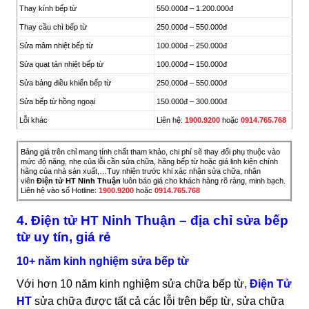
Thay kính bếp từ
550.000đ – 1.200.000đ
Thay cầu chì bếp từ
250.000đ – 550.000đ
Sửa mâm nhiệt bếp từ
100.000đ – 250.000đ
Sửa quạt tản nhiệt bếp từ
100.000đ – 150.000đ
Sửa bảng điều khiển bếp từ
250.000đ – 550.000đ
Sửa bếp từ hồng ngoại
150.000đ – 300.000đ
Lỗi khác
Liên hệ:
1900.9200
hoặc
0914.765.768
Bảng giá trên chỉ mang tính chất tham khảo, chi phí sẽ thay đổi phụ thuộc vào
mức độ nặng, nhẹ của lỗi cần sửa chữa, hãng bếp từ hoặc giá linh kiện chính
hãng của nhà sản xuất,…Tuy nhiên trước khi xác nhận sửa chữa, nhân
viên
Điện tử HT Ninh Thuận
luôn báo giá cho khách hàng rõ ràng, minh bạch.
Liên hệ vào số Hotline:
1900.9200
hoặc
0914.765.768
4. Điện tử HT Ninh Thuận – địa chỉ sửa bếp
từ uy tín, giá rẻ
10+ năm kinh nghiệm sửa bếp từ
Với hơn 10 năm kinh nghiệm sửa chữa bếp từ,
Điện Tử
HT
sửa chữa được tất cả các lỗi trên bếp từ, sửa chữa