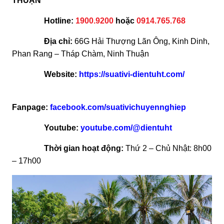
THUẬN
Hotline:
1900.9200
hoặc
0914.765.768
Địa chỉ:
66G Hải Thượng Lãn Ông, Kinh Dinh,
Phan Rang – Tháp Chàm, Ninh Thuận
Website:
https://suativi-dientuht.com/
Fanpage:
facebook.com/suativichuyennghiep
Youtube:
youtube.com/@dientuht
Thời gian hoạt động:
Thứ 2 – Chủ Nhật: 8h00
– 17h00