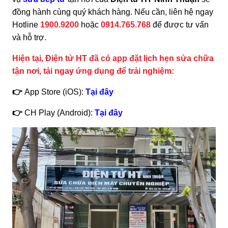
đồng hành cùng quý khách hàng. Nếu cần, liên hệ ngay
Hotline
1900.9200
hoặc
0914.765.768
để được tư vấn
và hỗ trợ.
Hiện tại, Điện tử HT đã có app đặt lịch hẹn sửa chữa
tận nơi, tải ngay ứng dụng để trải nghiệm:
👉
App Store (iOS):
Tại đây
👉
CH Play (Android):
Tại đây