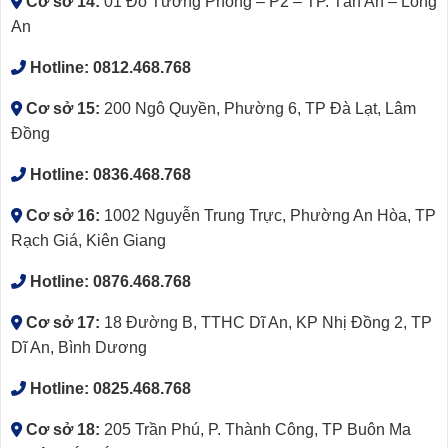
Cơ sở 14:
01 Đỗ Tường Phong – P2 – TP. Tân An – Long
An
Hotline:
0812.468.768
Cơ sở 15:
200 Ngô Quyền, Phường 6, TP Đà Lạt, Lâm
Đồng
Hotline:
0836.468.768
Cơ sở 16:
1002 Nguyễn Trung Trực, Phường An Hòa, TP
Rạch Giá, Kiên Giang
Hotline:
0876.468.768
Cơ sở 17:
18 Đường B, TTHC Dĩ An, KP Nhị Đồng 2, TP
Dĩ An, Bình Dương
Hotline:
0825.468.768
Cơ sở 18:
205 Trần Phú, P. Thành Công, TP Buôn Ma