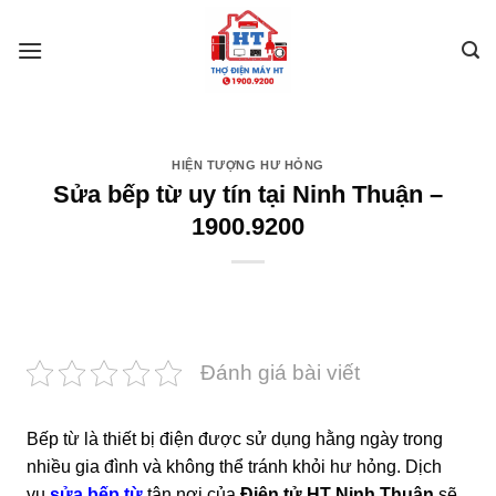
Skip
to
content
HIỆN TƯỢNG HƯ HỎNG
Sửa bếp từ uy tín tại Ninh Thuận –
1900.9200
Đánh giá bài viết
Bếp từ là thiết bị điện được sử dụng hằng ngày trong
nhiều gia đình và không thể tránh khỏi hư hỏng. Dịch
vụ
sửa bếp từ
tận nơi của
Điện tử HT Ninh Thuận
sẽ