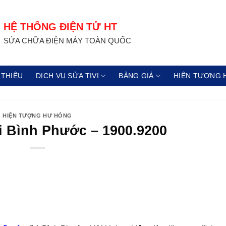
HỆ THỐNG ĐIỆN TỬ HT
SỬA CHỮA ĐIỆN MÁY TOÀN QUỐC
 THIỆU
DỊCH VỤ SỬA TIVI
BẢNG GIÁ
HIỆN TƯỢNG 
HIỆN TƯỢNG HƯ HỎNG
i Bình Phước – 1900.9200