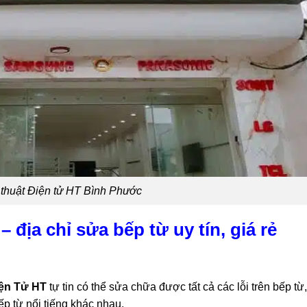
 thuật Điện tử HT Bình Phước
 địa chỉ sửa bếp từ uy tín, giá rẻ
ện Tử HT
tự tin có thể sửa chữa được tất cả các lỗi trên bếp từ,
p từ nổi tiếng khác nhau.