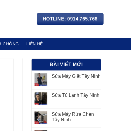
HOTLINE: 0914.765.768
HƯ HỎNG
LIÊN HỆ
BÀI VIẾT MỚI
Sửa Máy Giặt Tây Ninh
Sửa Tủ Lạnh Tây Ninh
Sửa Máy Rửa Chén
Tây Ninh