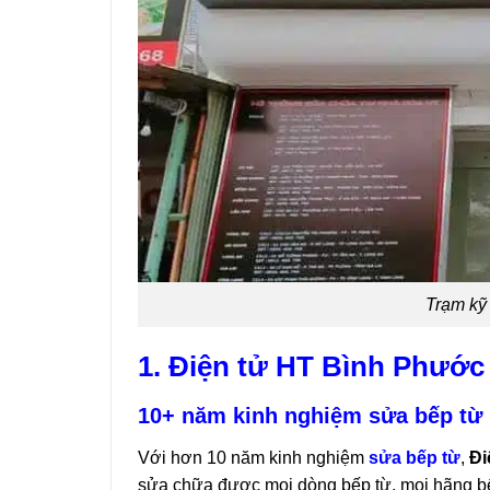
Trạm kỹ
1. Điện tử HT Bình Phước –
10+ năm kinh nghiệm sửa bếp từ
Với hơn 10 năm kinh nghiệm
sửa bếp từ
,
Đi
sửa chữa được mọi dòng bếp từ, mọi hãng bế