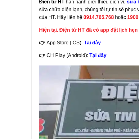
Điện tử HT
hân hạnh giới thiệu dịch vụ
sửa 
sửa chữa điện lạnh, chúng tôi tự tin sẽ phục
của HT. Hãy liên hệ
0914.765.768
hoặc
1900
Hiện tại, Điện tử HT đã có app đặt lịch hẹ
👉
App Store (iOS):
Tại đây
👉
CH Play (Android):
Tại đây