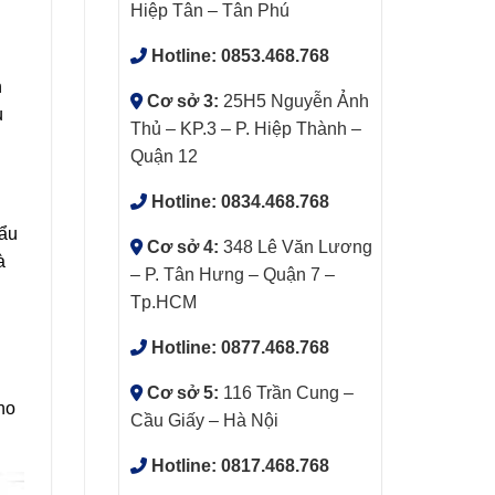
Hiệp Tân – Tân Phú
Hotline:
0853.468.768
n
Cơ sở 3:
25H5 Nguyễn Ảnh
ụ
Thủ – KP.3 – P. Hiệp Thành –
Quận 12
Hotline:
0834.468.768
hẩu
Cơ sở 4:
348 Lê Văn Lương
à
– P. Tân Hưng – Quận 7 –
Tp.HCM
Hotline:
0877.468.768
Cơ sở 5:
116 Trần Cung –
ho
Cầu Giấy – Hà Nội
Hotline:
0817.468.768