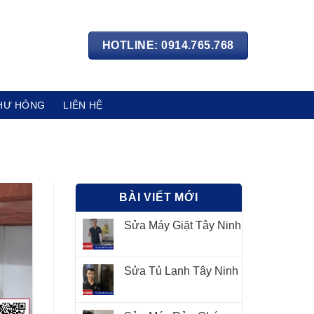
HOTLINE: 0914.765.768
HƯ HỎNG
LIÊN HỆ
BÀI VIẾT MỚI
Sửa Máy Giặt Tây Ninh
Sửa Tủ Lạnh Tây Ninh