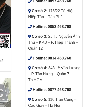
Hotline:
0857.468.768
Cơ sở 2:
178/22 Tô Hiệu –
Hiệp Tân – Tân Phú
Hotline:
0853.468.768
Cơ sở 3:
25H5 Nguyễn Ảnh
Thủ – KP.3 – P. Hiệp Thành –
Quận 12
Hotline:
0834.468.768
cố,
Cơ sở 4:
348 Lê Văn Lương
– P. Tân Hưng – Quận 7 –
Tp.HCM
Hotline:
0877.468.768
Cơ sở 5:
116 Trần Cung –
Cầu Giấy – Hà Nội