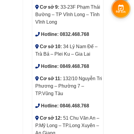
Cơ sở 9:
33-23F Phạm Thái
Đặt lịch
Bường – TP Vĩnh Long – Tỉnh
Vĩnh Long
Hotline:
0832.468.768
Cơ sở 10:
34 Lý Nam Đế –
Trà Bá – Plei Ku – Gia Lai
Hotline:
0849.468.768
Cơ sở 11:
132/10 Nguyễn Tri
Phương – Phường 7 –
TP.Vũng Tàu
Hotline:
0846.468.768
Cơ sở 12:
51 Chu Văn An –
P.Mỹ Long – TP.Long Xuyên –
An Giang