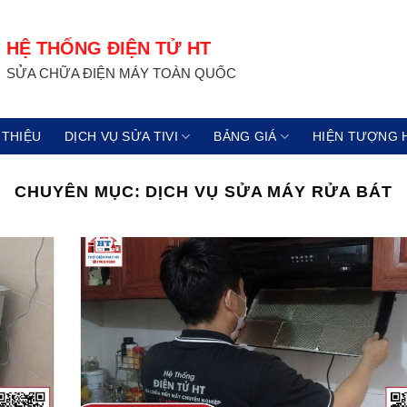
HỆ THỐNG ĐIỆN TỬ HT
SỬA CHỮA ĐIỆN MÁY TOÀN QUỐC
 THIỆU
DỊCH VỤ SỬA TIVI
BẢNG GIÁ
HIỆN TƯỢNG 
CHUYÊN MỤC:
DỊCH VỤ SỬA MÁY RỬA BÁT