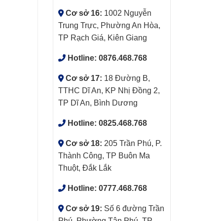
Cơ sở 16:
1002 Nguyễn
Trung Trực, Phường An Hòa,
TP Rạch Giá, Kiên Giang
Hotline:
0876.468.768
Cơ sở 17:
18 Đường B,
TTHC Dĩ An, KP Nhị Đồng 2,
TP Dĩ An, Bình Dương
Hotline:
0825.468.768
Cơ sở 18:
205 Trần Phú, P.
Thành Công, TP Buôn Ma
Thuột, Đắk Lắk
Hotline:
0777.468.768
Cơ sở 19:
Số 6 đường Trần
Phú, Phường Tân Phú, TP