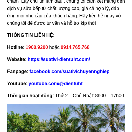
châm “Lấy chữ tín làm đầu”, chúng tôi cam kết mang đến
dịch vụ sửa bếp từ chất lượng cao, giá cả hợp lý, đáp
ứng mọi nhu cầu của khách hàng. Hãy liên hệ ngay với
chúng tôi để được tư vấn và hỗ trợ kịp thời.
THÔNG TIN LIÊN HỆ:
Hotline:
1900.9200
hoặc
0914.765.768
Website:
https://suativi-dientuht.com/
Fanpage:
facebook.com/suativichuyennghiep
Youtube:
youtube.com/@dientuht
Thời gian hoạt động:
Thứ 2 – Chủ Nhật: 8h00 – 17h00