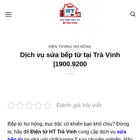
Skip
to
content
HIỆN TƯỢNG HƯ HỎNG
Dịch vụ sửa bếp từ tại Trà Vinh
|1900.9200
Đánh giá bài viết
Bếp từ hư hỏng, trục trặc có khiến bạn khó chịu? Đừng
lo, hãy để
Điện tử HT Trà Vinh
cung cấp dịch vụ
sửa
bếp từ
tại nhà với chất lượng 5 sao chuyên nghiệp. Hãy