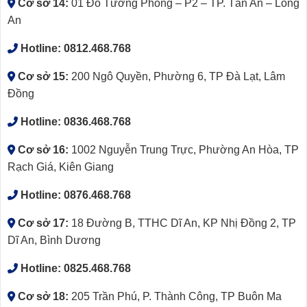
Cơ sở 14:
01 Đỗ Tường Phong – P2 – TP. Tân An – Long
An
Hotline:
0812.468.768
Cơ sở 15:
200 Ngô Quyền, Phường 6, TP Đà Lạt, Lâm
Đồng
Hotline:
0836.468.768
Cơ sở 16:
1002 Nguyễn Trung Trực, Phường An Hòa, TP
Rạch Giá, Kiên Giang
Hotline:
0876.468.768
Cơ sở 17:
18 Đường B, TTHC Dĩ An, KP Nhị Đồng 2, TP
Dĩ An, Bình Dương
Hotline:
0825.468.768
Cơ sở 18:
205 Trần Phú, P. Thành Công, TP Buôn Ma