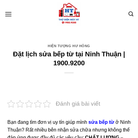
Skip
to
content
HIỆN TƯỢNG HƯ HỎNG
Đặt lịch sửa bếp từ tại Ninh Thuận |
1900.9200
Đánh giá bài viết
Bạn đang tìm đơn vị uy tín giúp mình
sửa bếp từ
ở Ninh
Thuận? Rất nhiều bên nhận sửa chữa nhưng không thể
đáp ứng được đầy đủ các yêu cầu:
CHẤT LƯỢNG –