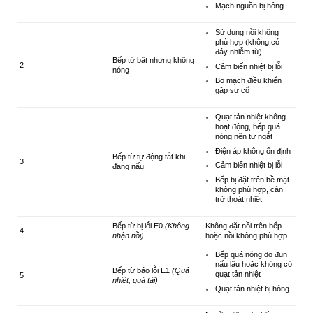
Mạch nguồn bị hỏng
Sử dụng nồi không
phù hợp (không có
đáy nhiễm từ)
Bếp từ bật nhưng không
2
Cảm biến nhiệt bị lỗi
nóng
Bo mạch điều khiển
gặp sự cố
Quạt tản nhiệt không
hoạt động, bếp quá
nóng nên tự ngắt
Điện áp không ổn định
Bếp từ tự động tắt khi
3
Cảm biến nhiệt bị lỗi
đang nấu
Bếp bị đặt trên bề mặt
không phù hợp, cản
trở thoát nhiệt
Bếp từ bị lỗi E0
(Không
Không đặt nồi trên bếp
4
nhận nồi)
hoặc nồi không phù hợp
Bếp quá nóng do đun
nấu lâu hoặc không có
Bếp từ báo lỗi E1
(Quá
quạt tản nhiệt
5
nhiệt, quá tải)
Quạt tản nhiệt bị hỏng