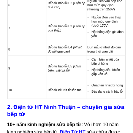
Nguồn điện vào bếp cao
Bếp từ báo lỗi E2
(Điện áp
6
hơn mức quy định
quá cao)
(thường trên 250V)
Nguồn điện vào thấp
hơn mức quy định
(dưới 170V)
Bếp từ báo lỗi E3
(Điện áp
7
quá thấp)
Hệ thống điện gia đình
yếu
Bếp từ báo lỗi E4
(Nhiệt
Đun nấu ở nhiệt độ cao
8
độ nồi quá cao)
trong thời gian dài
Cảm biến nhiệt của
bếp bị hỏng
Bếp từ báo lỗi E5
(Cảm
9
Hệ thống điều khiển
biến nhiệt bị lỗi)
gặp vấn đề
Quạt tản nhiệt bị hỏng
10
Bếp từ kêu tít tít liên tục
Bếp đang cảnh báo lỗi
2. Điện tử HT Ninh Thuận – chuyên gia sửa
bếp từ
10+ năm kinh nghiệm sửa bếp từ:
Với hơn 10 năm
kinh nghiệm sửa bếp từ,
Điện Tử HT
sửa chữa được