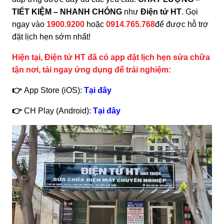
TIẾT KIỆM – NHANH CHÓNG
như
Điện tử HT
. Gọi
ngay vào
1900.9200
hoặc
0914.765.768
để được hỗ trợ
đặt lịch hẹn sớm nhất!
Hiện tại, Điện tử HT đã có app đặt lịch hẹn sửa chữa
tận nơi, tải ngay ứng dụng để trải nghiệm:
👉
App Store (iOS):
Tại đây
👉
CH Play (Android):
Tại đây