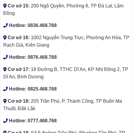
Cơ sở 15:
200 Ngô Quyền, Phường 6, TP Đà Lạt, Lâm
Đồng
Hotline:
0836.468.768
Cơ sở 16:
1002 Nguyễn Trung Trực, Phường An Hòa, TP
Rạch Giá, Kiên Giang
Hotline:
0876.468.768
Cơ sở 17:
18 Đường B, TTHC Dĩ An, KP Nhị Đồng 2, TP
Dĩ An, Bình Dương
Hotline:
0825.468.768
Cơ sở 18:
205 Trần Phú, P. Thành Công, TP Buôn Ma
Thuột, Đắk Lắk
Hotline:
0777.468.768
Cơ sở 19:
Số 6 đường Trần Phú, Phường Tân Phú, TP