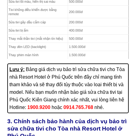
Sửa tivi lỗi màu, hiển thị sai màu
500.000đ
Tivi không điều khiển được bằng
200.000đ
remote
Sửa tivi gãy đầu cắm cáp
200.000đ
Sửa tivi bị ẩm
400.000đ
Thay mắt thần tivi (mắt nhận tín hiệu)
500.000đ
Thay đèn LED (backlight)
1.500.000đ
Thay phim màn hình
1.500.000đ
Thay cổng HDMI
1.500.000đ
Lưu ý:
Bảng giá dịch vụ bảo trì sửa chữa tivi cho Tòa
Các lỗi khác
Hotline:
1900.9200 – 0914.765.768
nhà Resort Hotel ở Phú Quốc trên đây chỉ mang tính
tham khảo và sẽ thay đổi tùy thuộc vào loại thiết bị và
model. Nếu bạn muốn nhận báo giá sửa chữa tivi tại
Phú Quốc Kiên Giang chính xác nhất, vui lòng liên hệ
Hotline:
1900.9200
hoặc
0914.765.768
nhé.
3. Chính sách bảo hành của dịch vụ bảo trì
sửa chữa tivi cho Tòa nhà Resort Hotel ở
Phú Quốc