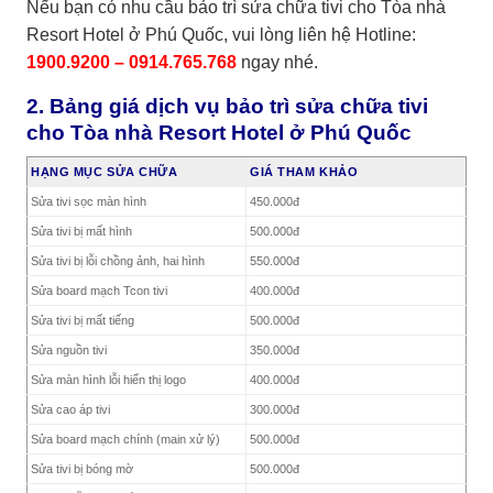
Nếu bạn có nhu cầu
bảo trì sửa chữa tivi cho Tòa nhà
Resort Hotel ở Phú Quốc, vui lòng liên hệ Hotline:
1900.9200 – 0914.765.768
ngay nhé.
2. Bảng giá dịch vụ bảo trì sửa chữa tivi
cho Tòa nhà Resort Hotel ở Phú Quốc
HẠNG MỤC SỬA CHỮA
GIÁ THAM KHẢO
Sửa tivi sọc màn hình
450.000đ
Sửa tivi bị mất hình
500.000đ
Sửa tivi bị lỗi chồng ảnh, hai hình
550.000đ
Sửa board mạch Tcon tivi
400.000đ
Sửa tivi bị mất tiếng
500.000đ
Sửa nguồn tivi
350.000đ
Sửa màn hình lỗi hiển thị logo
400.000đ
Sửa cao áp tivi
300.000đ
Sửa board mạch chính (main xử lý)
500.000đ
Sửa tivi bị bóng mờ
500.000đ