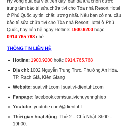
Hy vọng qua bài viết trên đây, bạn đã lựa chọn được
trung tâm bảo trì sửa chữa tivi cho Tòa nhà Resort Hotel
ở Phú Quốc uy tín, chất lượng nhất. Nếu bạn có nhu cầu
bảo trì sửa chữa tivi cho Tòa nhà Resort Hotel ở Phú
Quốc, hãy liên hệ ngay Hotline:
1900.9200
hoặc
0914.765.768
nhé.
THÔNG TIN LIÊN HỆ
Hotline:
1900.9200
hoặc
0914.765.768
Địa chỉ:
1002 Nguyễn Trung Trực, Phường An Hòa,
TP. Rạch Giá, Kiên Giang
Website:
suativiht.com |
suativi-dientuht.com
Fanpage:
facebook.com/suativichuyennghiep
Youtube:
youtube.com/@dientuht
Thời gian hoạt động:
Thứ 2 – Chủ Nhật: 8h00 –
19h00.