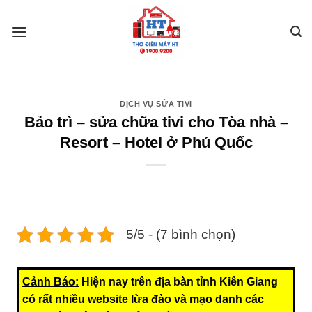
Skip
to
content
DỊCH VỤ SỬA TIVI
Bảo trì – sửa chữa tivi cho Tòa nhà –
Resort – Hotel ở Phú Quốc
5/5 - (7 bình chọn)
Cảnh Báo:
Hiện nay trên địa bàn tỉnh Kiên Giang
có rất nhiều website lừa đảo và mạo danh các